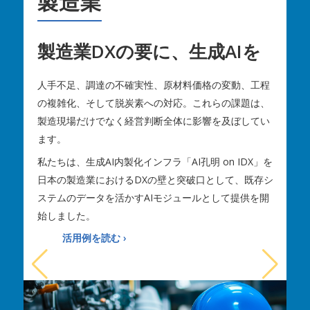
医療
現場の知とデータを、AIで
医療の未来へ
程
、
医療業界は、前例のない大きな変革期にあります。高
2
い
齢化、慢急的な医師・看護師不足、診療報酬改定、働
不
き方改革、そして電子カルテ・HISの急速な普及と多
」を
様化。
シ
適
それらの課題に対応するために、生成AIによるナレッ
開
で
ジ統合支援プラットフォーム「AI孔明 on IDX」の医療
特化型モジュールの提供を開始しました。
私
運
活用例を読む ›
活