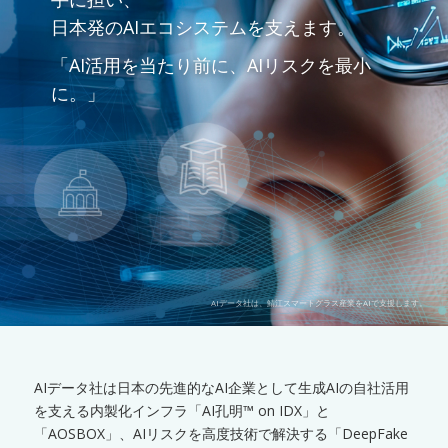
日本発のAIエコシステムを支えます。
「AI活用を当たり前に、AIリスクを最小
に。」
AIデータ社は、鯖江スマートグラス産業をAIで支援します。
AIデータ社は日本の先進的なAI企業として生成AIの自社活用
を支える内製化インフラ「AI孔明™ on IDX」と
「AOSBOX」、AIリスクを高度技術で解決する「DeepFake