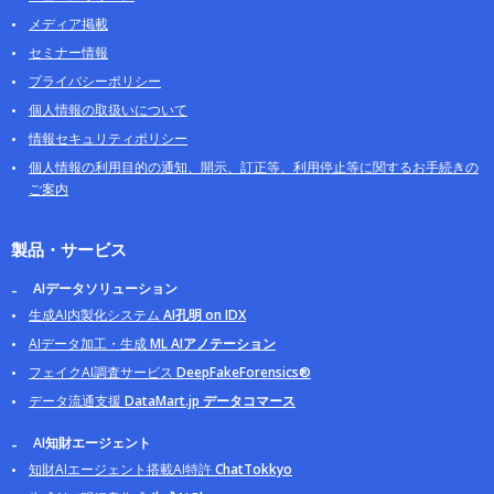
メディア掲載
セミナー情報
プライバシーポリシー
個人情報の取扱いについて
情報セキュリティポリシー
個人情報の利用目的の通知、開示、訂正等、利用停止等に関するお手続きの
ご案内
製品・サービス
AIデータソリューション
生成AI内製化システム
AI孔明 on IDX
AIデータ加工・生成
ML AIアノテーション
フェイクAI調査サービス
DeepFakeForensics®
データ流通支援
DataMart.jp データコマース
AI知財エージェント
知財AIエージェント搭載AI特許
ChatTokkyo