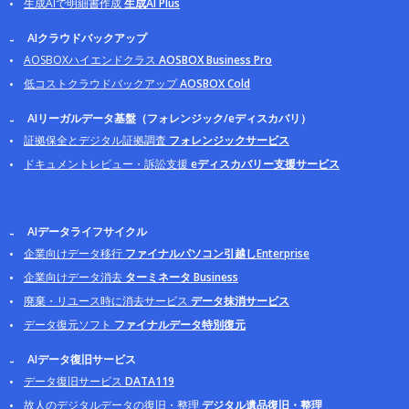
生成AIで明細書作成
生成AI Plus
AIクラウドバックアップ
AOSBOXハイエンドクラス
AOSBOX Business Pro
低コストクラウドバックアップ
AOSBOX Cold
AIリーガルデータ基盤（フォレンジック/eディスカバリ）
証拠保全とデジタル証拠調査
フォレンジックサービス
ドキュメントレビュー・訴訟支援
eディスカバリー支援サービス
AIデータライフサイクル
企業向けデータ移行
ファイナルパソコン引越しEnterprise
企業向けデータ消去
ターミネータ Business
廃棄・リユース時に消去サービス
データ抹消サービス
データ復元ソフト
ファイナルデータ特別復元
AIデータ復旧サービス
データ復旧サービス
DATA119
故人のデジタルデータの復旧・整理
デジタル遺品復旧・整理