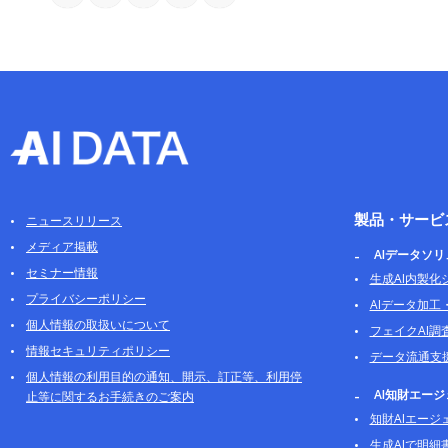
製品・サービ
ニュースリリース
メディア掲載
AIデータソ
セミナー情報
生成AI内製化
プライバシーポリシー
AIデータ加工
個人情報の取扱いについて
フェイクAI調
情報セキュリティポリシー
データ流通支
個人情報の利用目的の通知、開示、訂正等、利用停
AI知財エー
止等に関するお手続きのご案内
知財AIエージ
生成AIで明細