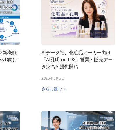
DX新機能
AIデータ社、化粧品メーカー向け
のR&D向け
「AI孔明 on IDX」営業・販売デー
タ突合AI提供開始
2026年8月3日
さらに読む