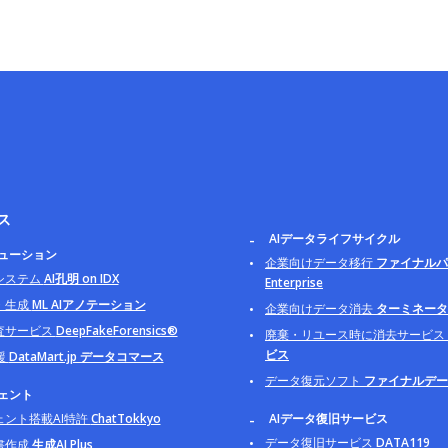
ス
AIデータライフサイクル
リューション
企業向けデータ移行
ファイナルパ
システム
AI孔明 on IDX
Enterprise
・生成
ML AIアノテーション
企業向けデータ消去
ターミネータ B
査サービス
DeepFakeForensics®
廃棄・リユース時に消去サービス
ビス
援
DataMart.jp データコマース
データ復元ソフト
ファイナルデー
ジェント
ェント搭載AI特許
ChatTokkyo
AIデータ復旧サービス
データ復旧サービス
DATA119
書作成
生成AI Plus