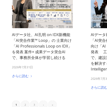
AIデータ社、AI孔明 on IDX新機能
AIデータ
「AI突合作業™ Loop」の 士業向け
「AI突合
「AI Professionals Loop on IDX」
向け「AI C
を発表 案件× 成果データ突合AI
発表 工
で、事務所全体が学習し続ける
で、建設
を解決する新
2026年7月31日
Intellige
さらに読む
2026年7月
さらに読
1
2
3
›
»