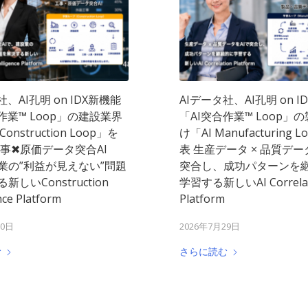
社、AI孔明 on IDX新機能
AIデータ社、AI孔明 on I
作業™︎ Loop」の建設業界
「AI突合作業™ Loop」
onstruction Loop」を
け「AI Manufacturing 
事✖︎原価データ突合AI
表 生産データ × 品質デー
業の”利益が見えない”問題
突合し、成功パターンを
しいConstruction
学習する新しいAI Correlat
nce Platform
Platform
30日
2026年7月29日
む
さらに読む