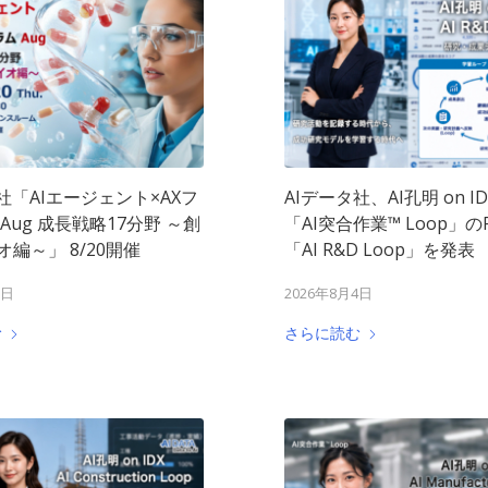
社「AIエージェント×AXフ
AIデータ社、AI孔明 on I
Aug 成長戦略17分野 ～創
「AI突合作業™︎ Loop」
編～」 8/20開催
「AI R&D Loop」を発表
5日
2026年8月4日
む
さらに読む