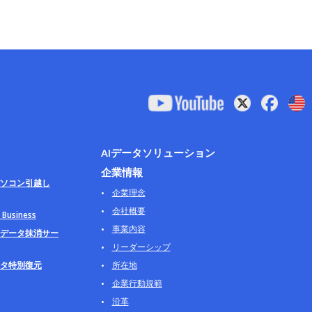
AIデータソリューション
企業情報
ソコン引越し
企業理念
会社概要
usiness
事業内容
データ抹消サー
リーダーシップ
タ特別復元
所在地
企業行動規範
沿革