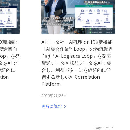
DX新機能
AIデータ社、AI孔明 on IDX新機能
の製造業向
「AI突合作業™ Loop」の物流業界
Loop」を発
向け「AI Logistics Loop」を発表
タをAIで
配送データ × 収益データをAIで突
継続的に
合し、利益パターンを継続的に学
ion
習する新しいAI Correlation
Platform
2026年7月28日
さらに読む
Page 1 of 67