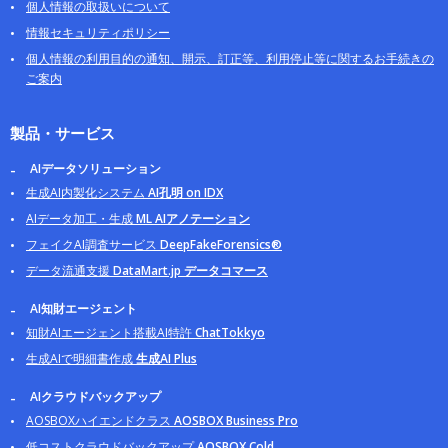
個人情報の取扱いについて
情報セキュリティポリシー
個人情報の利用目的の通知、開示、訂正等、利用停止等に関するお手続きの
ご案内
製品・サービス
AIデータソリューション
生成AI内製化システム
AI孔明 on IDX
AIデータ加工・生成
ML AIアノテーション
フェイクAI調査サービス
DeepFakeForensics®
データ流通支援
DataMart.jp データコマース
AI知財エージェント
知財AIエージェント搭載AI特許
ChatTokkyo
生成AIで明細書作成
生成AI Plus
AIクラウドバックアップ
AOSBOXハイエンドクラス
AOSBOX Business Pro
低コストクラウドバックアップ
AOSBOX Cold