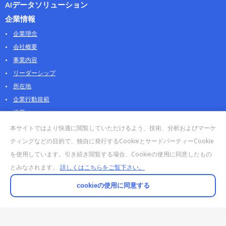
AIデータソリューション
企業情報
企業理念
会社概要
事業内容
リーダーシップ
所在地
企業行動規範
沿革
採用情報
本サイトではより快適に閲覧していただけるよう、技術、分析およびマーケ
パートナー
ティングなどの目的で、独自に発行するCookieとサードパーティーCookie
を使用しています。引き続き閲覧する場合、Cookieの使用に同意したもの
お問合せ・販売
とみなされます。
詳しくはこちらをご覧下さい。
法人お問合せについて
個人・製品のお問合せ
cookieの使用に同意する
AOSストア
クラウドデータカンパニー 法人向けガイド
販売終了・サポート終了製品