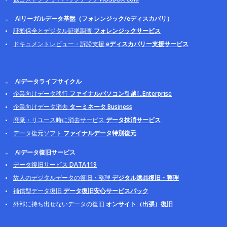
AIリーガルデータ基盤（フォレンジック/eディスカバリ）
証拠保全とデジタル証拠調査
フォレンジックサービス
ドキュメントレビュー・訴訟支援
eディスカバリー支援サービス
AIデータライフサイクル
企業向けデータ移行
ファイナルパソコン引越しEnterprise
企業向けデータ消去
ターミネータ Business
廃棄・リユース時に消去サービス
データ抹消サービス
データ復元ソフト
ファイナルデータ特別復元
AIデータ復旧サービス
データ復旧サービス
DATA119
故人のデジタルデータの復旧・整理
デジタル遺品復旧・整理
補償型データ復旧
データ復旧安心サービスパック
外部に持ち出せないデータの復旧
オンサイト（出張）復旧