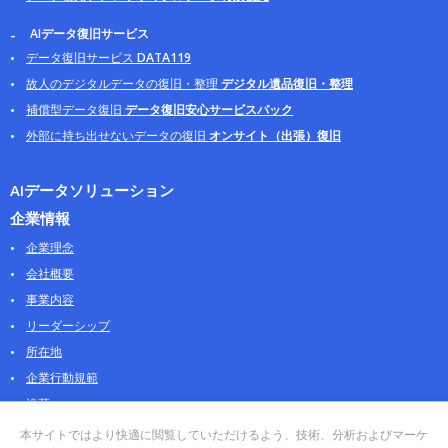
AIデータ復旧サービス
データ復旧サービス
DATA119
故人のデジタルデータの復旧・整理
デジタル遺品復旧・整理
補償型データ復旧
データ復旧安心サービスパック
外部に持ち出せないデータの復旧
オンサイト（出張）復旧
AIデータソリューション
企業情報
企業理念
会社概要
事業内容
リーダーシップ
所在地
企業行動規範
沿革
採用情報
本サイトではより快適に閲覧していただけるよう、技術、分析およびマーケ