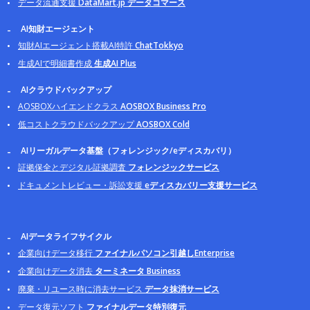
データ流通支援
DataMart.jp データコマース
AI知財エージェント
知財AIエージェント搭載AI特許
ChatTokkyo
生成AIで明細書作成
生成AI Plus
AIクラウドバックアップ
AOSBOXハイエンドクラス
AOSBOX Business Pro
低コストクラウドバックアップ
AOSBOX Cold
AIリーガルデータ基盤（フォレンジック/eディスカバリ）
証拠保全とデジタル証拠調査
フォレンジックサービス
ドキュメントレビュー・訴訟支援
eディスカバリー支援サービス
AIデータライフサイクル
企業向けデータ移行
ファイナルパソコン引越しEnterprise
企業向けデータ消去
ターミネータ Business
廃棄・リユース時に消去サービス
データ抹消サービス
データ復元ソフト
ファイナルデータ特別復元