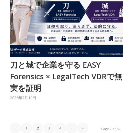
刀と城で企業を守る EASY
Forensics × LegalTech VDRで無
実を証明
2026年7月10日
‹
1
2
3
4
›
»
Page 2 of 54