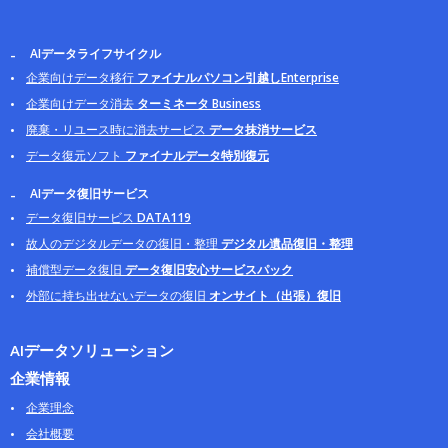
AIデータライフサイクル
企業向けデータ移行
ファイナルパソコン引越しEnterprise
企業向けデータ消去
ターミネータ Business
廃棄・リユース時に消去サービス
データ抹消サービス
データ復元ソフト
ファイナルデータ特別復元
AIデータ復旧サービス
データ復旧サービス
DATA119
故人のデジタルデータの復旧・整理
デジタル遺品復旧・整理
補償型データ復旧
データ復旧安心サービスパック
外部に持ち出せないデータの復旧
オンサイト（出張）復旧
AIデータソリューション
企業情報
企業理念
会社概要