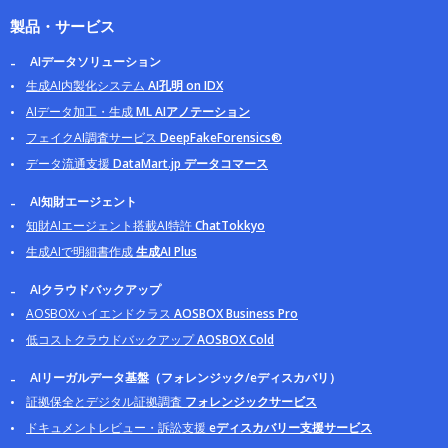
製品・サービス
AIデータソリューション
生成AI内製化システム
AI孔明 on IDX
AIデータ加工・生成
ML AIアノテーション
フェイクAI調査サービス
DeepFakeForensics®
データ流通支援
DataMart.jp データコマース
AI知財エージェント
知財AIエージェント搭載AI特許
ChatTokkyo
生成AIで明細書作成
生成AI Plus
AIクラウドバックアップ
AOSBOXハイエンドクラス
AOSBOX Business Pro
低コストクラウドバックアップ
AOSBOX Cold
AIリーガルデータ基盤（フォレンジック/eディスカバリ）
証拠保全とデジタル証拠調査
フォレンジックサービス
ドキュメントレビュー・訴訟支援
eディスカバリー支援サービス