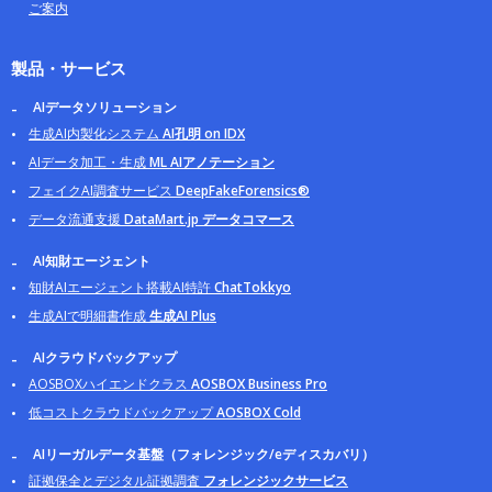
ご案内
製品・サービス
AIデータソリューション
生成AI内製化システム
AI孔明 on IDX
AIデータ加工・生成
ML AIアノテーション
フェイクAI調査サービス
DeepFakeForensics®
データ流通支援
DataMart.jp データコマース
AI知財エージェント
知財AIエージェント搭載AI特許
ChatTokkyo
生成AIで明細書作成
生成AI Plus
AIクラウドバックアップ
AOSBOXハイエンドクラス
AOSBOX Business Pro
低コストクラウドバックアップ
AOSBOX Cold
AIリーガルデータ基盤（フォレンジック/eディスカバリ）
証拠保全とデジタル証拠調査
フォレンジックサービス