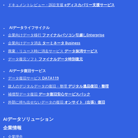
ドキュメントレビュー・訴訟支援
eディスカバリー支援サービス
AIデータライフサイクル
企業向けデータ移行
ファイナルパソコン引越しEnterprise
企業向けデータ消去
ターミネータ Business
廃棄・リユース時に消去サービス
データ抹消サービス
データ復元ソフト
ファイナルデータ特別復元
AIデータ復旧サービス
データ復旧サービス
DATA119
故人のデジタルデータの復旧・整理
デジタル遺品復旧・整理
補償型データ復旧
データ復旧安心サービスパック
外部に持ち出せないデータの復旧
オンサイト（出張）復旧
AIデータソリューション
企業情報
企業理念