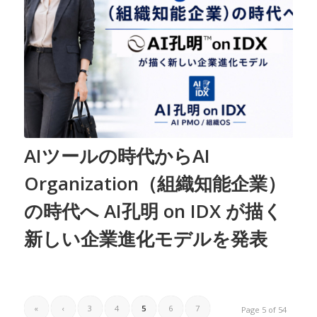
AIツールの時代からAI
Organization（組織知能企業）
の時代へ AI孔明 on IDX が描く
新しい企業進化モデルを発表
«
‹
3
4
5
6
7
Page 5 of 54