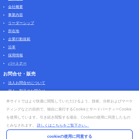
会社概要
事業内容
リーダーシップ
所在地
企業行動規範
沿革
採用情報
パートナー
お問合せ・販売
法人お問合せについて
個人・製品のお問合せ
AOSストア
本サイトではより快適に閲覧していただけるよう、技術、分析およびマーケ
クラウドデータカンパニー 法人向けガイド
ティングなどの目的で、独自に発行するCookieとサードパーティーCookie
販売終了・サポート終了製品
を使用しています。引き続き閲覧する場合、Cookieの使用に同意したもの
とみなされます。
詳しくはこちらをご覧下さい。
cookieの使用に同意する