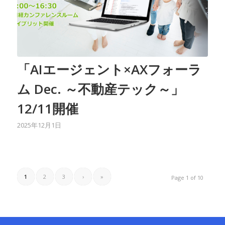
「AIエージェント×AXフォーラ
ム Dec. ～不動産テック～」
12/11開催
2025年12月1日
1
2
3
›
»
Page 1 of 10