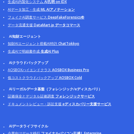
生成AI内製化システム
AI孔明 on IDX
AIデータ加工・生成
ML AIアノテーション
フェイクAI調査サービス
DeepFakeForensics®
データ流通支援
DataMart.jp データコマース
AI知財エージェント
知財AIエージェント搭載AI特許
ChatTokkyo
生成AIで明細書作成
生成AI Plus
AIクラウドバックアップ
AOSBOXハイエンドクラス
AOSBOX Business Pro
低コストクラウドバックアップ
AOSBOX Cold
AIリーガルデータ基盤（フォレンジック/eディスカバリ）
証拠保全とデジタル証拠調査
フォレンジックサービス
ドキュメントレビュー・訴訟支援
eディスカバリー支援サービス
AIデータライフサイクル
企業向けデータ移行
ファイナルパソコン引越しEnterprise