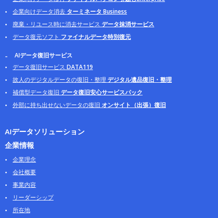
企業向けデータ消去
ターミネータ Business
廃棄・リユース時に消去サービス
データ抹消サービス
データ復元ソフト
ファイナルデータ特別復元
AIデータ復旧サービス
データ復旧サービス
DATA119
故人のデジタルデータの復旧・整理
デジタル遺品復旧・整理
補償型データ復旧
データ復旧安心サービスパック
外部に持ち出せないデータの復旧
オンサイト（出張）復旧
AIデータソリューション
企業情報
企業理念
会社概要
事業内容
リーダーシップ
所在地