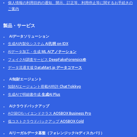
個人情報の利用目的の通知、開示、訂正等、利用停止等に関するお手続きの
ご案内
製品・サービス
AIデータソリューション
生成AI内製化システム
AI孔明 on IDX
AIデータ加工・生成
ML AIアノテーション
フェイクAI調査サービス
DeepFakeForensics®
データ流通支援
DataMart.jp データコマース
AI知財エージェント
知財AIエージェント搭載AI特許
ChatTokkyo
生成AIで明細書作成
生成AI Plus
AIクラウドバックアップ
AOSBOXハイエンドクラス
AOSBOX Business Pro
低コストクラウドバックアップ
AOSBOX Cold
AIリーガルデータ基盤（フォレンジック/eディスカバリ）