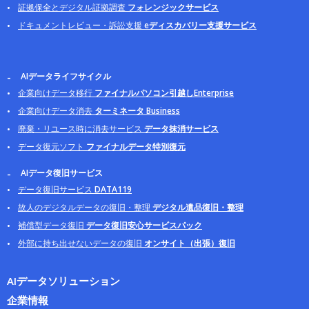
証拠保全とデジタル証拠調査
フォレンジックサービス
ドキュメントレビュー・訴訟支援
eディスカバリー支援サービス
AIデータライフサイクル
企業向けデータ移行
ファイナルパソコン引越しEnterprise
企業向けデータ消去
ターミネータ Business
廃棄・リユース時に消去サービス
データ抹消サービス
データ復元ソフト
ファイナルデータ特別復元
AIデータ復旧サービス
データ復旧サービス
DATA119
故人のデジタルデータの復旧・整理
デジタル遺品復旧・整理
補償型データ復旧
データ復旧安心サービスパック
外部に持ち出せないデータの復旧
オンサイト（出張）復旧
AIデータソリューション
企業情報