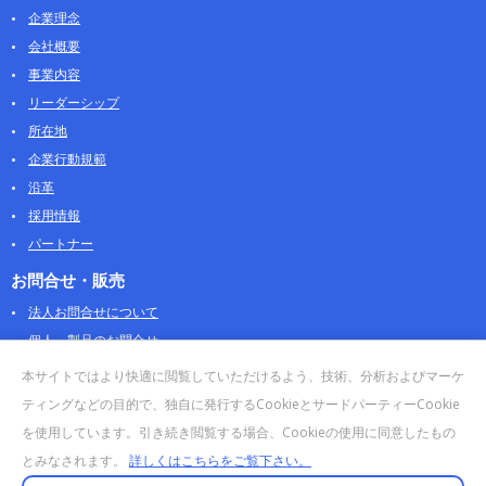
企業理念
会社概要
事業内容
リーダーシップ
所在地
企業行動規範
沿革
採用情報
パートナー
お問合せ・販売
法人お問合せについて
個人・製品のお問合せ
AOSストア
本サイトではより快適に閲覧していただけるよう、技術、分析およびマーケ
クラウドデータカンパニー 法人向けガイド
ティングなどの目的で、独自に発行するCookieとサードパーティーCookie
販売終了・サポート終了製品
を使用しています。引き続き閲覧する場合、Cookieの使用に同意したもの
とみなされます。
詳しくはこちらをご覧下さい。