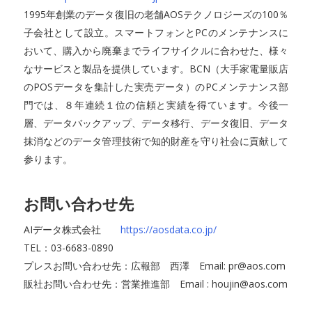
1995年創業のデータ復旧の老舗AOSテクノロジーズの100％
子会社として設立。スマートフォンとPCのメンテナンスに
おいて、購入から廃棄までライフサイクルに合わせた、様々
なサービスと製品を提供しています。BCN（大手家電量販店
のPOSデータを集計した実売データ）のPCメンテナンス部
門では、８年連続１位の信頼と実績を得ています。今後一
層、データバックアップ、データ移行、データ復旧、データ
抹消などのデータ管理技術で知的財産を守り社会に貢献して
参ります。
お問い合わせ先
AIデータ株式会社
https://aosdata.co.jp/
TEL：03-6683-0890
プレスお問い合わせ先：広報部 西澤 Email: pr@aos.com
販社お問い合わせ先：営業推進部 Email : houjin@aos.com