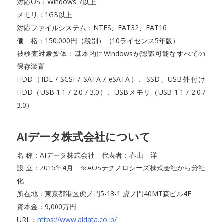
対応OS：Windows 7以上
メモリ：1GB以上
対応ファイルシステム：NTFS、FAT32、FAT16
価 格：150,000円（税別）（10ライセンス5年版）
被検査対象媒体：基本的にWindowsが認識可能なすべての
保存装置
HDD（IDE / SCSI / SATA / eSATA）、SSD、USB外付け
HDD（USB 1.1 / 2.0 / 3.0）、USBメモリ（USB 1.1 / 2.0 /
3.0）
AIデータ株式会社について
名 称：AIデータ株式会社 代表者：春山 洋
設 立：2015年4月 ※AOSテクノロジーズ株式会社から分社
化
所在地：東京都港区虎ノ門5-13-1 虎ノ門40MT森ビル4F
資本金：9,000万円
URL：
https://www.aidata.co.jp/