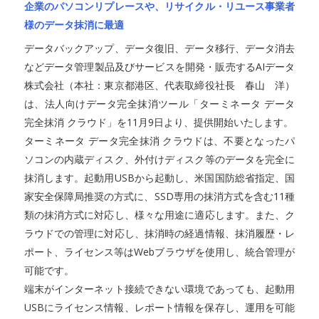
企業のパソコンリプレースや、リサイクル・リユース事業者
様のデータ抹消に最適
データバックアップ、データ復旧、データ移行、データ消去
などデータ管理製品及びサービスを開発・販売するAIデータ
株式会社（本社：東京都港区、代表取締役社長 春山 洋）
は、法人向けデータ完全抹消ツール「ターミネータ データ
完全抹消 クラウド」を11月9日より、提供開始いたします。
ターミネータ データ完全抹消 クラウドは、不要となったパ
ソコンの内蔵ディスク、外付けディスク等のデータを完全に
抹消します。起動用USBから起動し、米国国防総省指定、国
家安全保障局推奨の方式に、SSD専用の抹消方式を含む11種
類の抹消方式に対応し、様々な用途に適応します。また、ク
ラウドでの管理に対応し、抹消時の経過情報、抹消履歴・レ
ポート、ライセンス等はWebブラウザを使用し、統合管理が
可能です。
端末がインターネット接続できない環境であっても、起動用
USBにライセンス情報、レポート情報を保存し、運用を可能