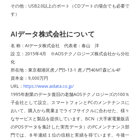
その他：USB2.0以上のポート（CDブートの場合でも必要で
す）
AIデータ株式会社について
名 称：AIデータ株式会社 代表者：春山 洋
設 立：2015年4月 ※AOSテクノロジーズ株式会社から分社
化
所在地：東京都港区虎ノ門5-13-1 虎ノ門40MT森ビル4F
資本金：9,000万円
URL：
https://www.aidata.co.jp/
1995年創業のデータ復旧の老舗AOSテクノロジーズの100％
子会社として設立。スマートフォンとPCのメンテナンスに
おいて、購入から廃棄までライフサイクルに合わせた、様々
なサービスと製品を提供しています。BCN（大手家電量販店
のPOSデータを集計した実売データ）のPCメンテナンス部
門では、８年連続１位の信頼と実績を得ています。今後一