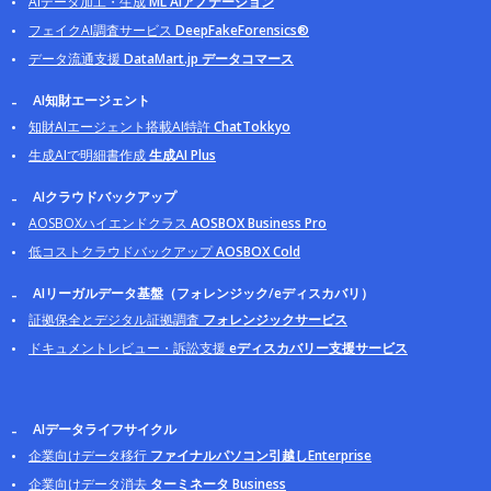
AIデータ加工・生成
ML AIアノテーション
フェイクAI調査サービス
DeepFakeForensics®
データ流通支援
DataMart.jp データコマース
AI知財エージェント
知財AIエージェント搭載AI特許
ChatTokkyo
生成AIで明細書作成
生成AI Plus
AIクラウドバックアップ
AOSBOXハイエンドクラス
AOSBOX Business Pro
低コストクラウドバックアップ
AOSBOX Cold
AIリーガルデータ基盤（フォレンジック/eディスカバリ）
証拠保全とデジタル証拠調査
フォレンジックサービス
ドキュメントレビュー・訴訟支援
eディスカバリー支援サービス
AIデータライフサイクル
企業向けデータ移行
ファイナルパソコン引越しEnterprise
企業向けデータ消去
ターミネータ Business