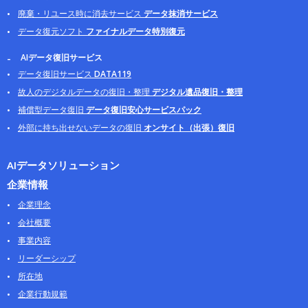
廃棄・リユース時に消去サービス
データ抹消サービス
データ復元ソフト
ファイナルデータ特別復元
AIデータ復旧サービス
データ復旧サービス
DATA119
故人のデジタルデータの復旧・整理
デジタル遺品復旧・整理
補償型データ復旧
データ復旧安心サービスパック
外部に持ち出せないデータの復旧
オンサイト（出張）復旧
AIデータソリューション
企業情報
企業理念
会社概要
事業内容
リーダーシップ
所在地
企業行動規範