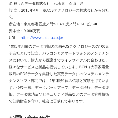
名 称：AIデータ株式会社 代表者：春山 洋
設 立：2015年4月 ※AOSテクノロジーズ株式会社から分社
化
所在地：東京都港区虎ノ門5-13-1 虎ノ門40MTビル4F
資本金：9,000万円
URL：
https://www.aidata.co.jp/
1995年創業のデータ復旧の老舗AOSテクノロジーズの100％
子会社として設立。パソコンとスマートフォンのメンテナン
スにおいて、購入から廃棄までライフサイクルに合わせた、
様々なサービスと製品を提供しています。BCN（大手家電量
販店のPOSデータを集計した実売データ）のシステムメンテ
ナンスソフト部門では、9年連続1位の信頼と実績を得ていま
す。今後一層、データバックアップ、データ移行、データ復
旧、データ抹消及びセキュリティ製品などのデータ管理技術
で知的財産を守り、社会に貢献して参ります。
お問い合わせ先