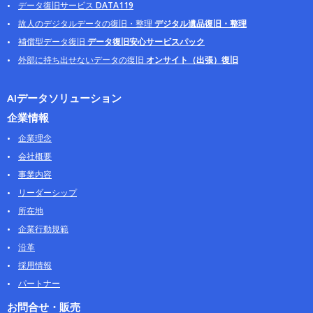
データ復旧サービス
DATA119
故人のデジタルデータの復旧・整理
デジタル遺品復旧・整理
補償型データ復旧
データ復旧安心サービスパック
外部に持ち出せないデータの復旧
オンサイト（出張）復旧
AIデータソリューション
企業情報
企業理念
会社概要
事業内容
リーダーシップ
所在地
企業行動規範
沿革
採用情報
パートナー
お問合せ・販売