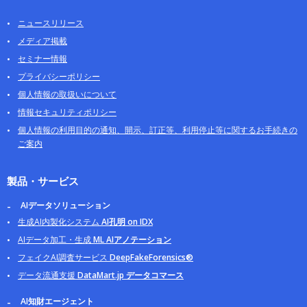
ニュースリリース
メディア掲載
セミナー情報
プライバシーポリシー
個人情報の取扱いについて
情報セキュリティポリシー
個人情報の利用目的の通知、開示、訂正等、利用停止等に関するお手続きの
ご案内
製品・サービス
AIデータソリューション
生成AI内製化システム
AI孔明 on IDX
AIデータ加工・生成
ML AIアノテーション
フェイクAI調査サービス
DeepFakeForensics®
データ流通支援
DataMart.jp データコマース
AI知財エージェント