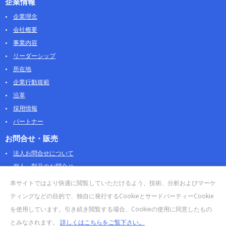
企業情報
企業理念
会社概要
事業内容
リーダーシップ
所在地
企業行動規範
沿革
採用情報
パートナー
お問合せ・販売
法人お問合せについて
個人・製品のお問合せ
AOSストア
本サイトではより快適に閲覧していただけるよう、技術、分析およびマーケ
クラウドデータカンパニー 法人向けガイド
ティングなどの目的で、独自に発行するCookieとサードパーティーCookie
販売終了・サポート終了製品
を使用しています。引き続き閲覧する場合、Cookieの使用に同意したもの
とみなされます。
詳しくはこちらをご覧下さい。