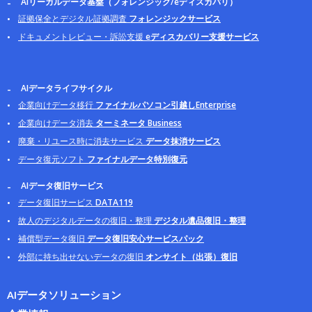
AIリーガルデータ基盤（フォレンジック/eディスカバリ）
証拠保全とデジタル証拠調査
フォレンジックサービス
ドキュメントレビュー・訴訟支援
eディスカバリー支援サービス
AIデータライフサイクル
企業向けデータ移行
ファイナルパソコン引越しEnterprise
企業向けデータ消去
ターミネータ Business
廃棄・リユース時に消去サービス
データ抹消サービス
データ復元ソフト
ファイナルデータ特別復元
AIデータ復旧サービス
データ復旧サービス
DATA119
故人のデジタルデータの復旧・整理
デジタル遺品復旧・整理
補償型データ復旧
データ復旧安心サービスパック
外部に持ち出せないデータの復旧
オンサイト（出張）復旧
AIデータソリューション