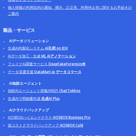
個人情報の利用目的の通知、開示、訂正等、利用停止等に関するお手続きの
ご案内
製品・サービス
AIデータソリューション
生成AI内製化システム
AI孔明 on IDX
AIデータ加工・生成
ML AIアノテーション
フェイクAI調査サービス
DeepFakeForensics®
データ流通支援
DataMart.jp データコマース
AI知財エージェント
知財AIエージェント搭載AI特許
ChatTokkyo
生成AIで明細書作成
生成AI Plus
AIクラウドバックアップ
AOSBOXハイエンドクラス
AOSBOX Business Pro
低コストクラウドバックアップ
AOSBOX Cold