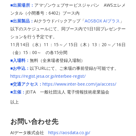
■出展場所：
アマゾンウェブサービスジャパン AWSエレメ
ンタル（小間番号：6402）ブース内
■出展製品：
AIクラウドバックアップ「
AOSBOX AIプラス
」
以下のスケジュールにて、同ブース内で1日1回プレゼンテー
ションを行う予定です。
11月14日（水）11：15～／15日（木）13：20～／16日
（金）15：00～ の各15分間
■入場料：
無料（全来場者登録入場制）
■お申込：
以下URLにて、ご来場の事前登録が可能です。
https://regist.jesa.or.jp/interbee-regist/
■交通アクセス：
https://www.inter-bee.com/ja/access/
■主催：
JEITA 一般社団法人 電子情報技術産業協会
以上
お問い合わせ先
AIデータ株式会社
https://aosdata.co.jp/