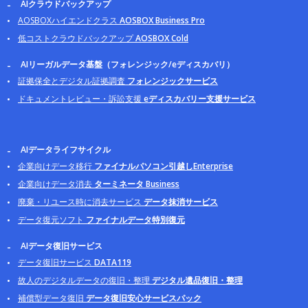
AIクラウドバックアップ
AOSBOXハイエンドクラス
AOSBOX Business Pro
低コストクラウドバックアップ
AOSBOX Cold
AIリーガルデータ基盤（フォレンジック/eディスカバリ）
証拠保全とデジタル証拠調査
フォレンジックサービス
ドキュメントレビュー・訴訟支援
eディスカバリー支援サービス
AIデータライフサイクル
企業向けデータ移行
ファイナルパソコン引越しEnterprise
企業向けデータ消去
ターミネータ Business
廃棄・リユース時に消去サービス
データ抹消サービス
データ復元ソフト
ファイナルデータ特別復元
AIデータ復旧サービス
データ復旧サービス
DATA119
故人のデジタルデータの復旧・整理
デジタル遺品復旧・整理
補償型データ復旧
データ復旧安心サービスパック