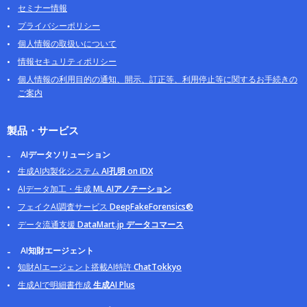
セミナー情報
プライバシーポリシー
個人情報の取扱いについて
情報セキュリティポリシー
個人情報の利用目的の通知、開示、訂正等、利用停止等に関するお手続きの
ご案内
製品・サービス
AIデータソリューション
生成AI内製化システム
AI孔明 on IDX
AIデータ加工・生成
ML AIアノテーション
フェイクAI調査サービス
DeepFakeForensics®
データ流通支援
DataMart.jp データコマース
AI知財エージェント
知財AIエージェント搭載AI特許
ChatTokkyo
生成AIで明細書作成
生成AI Plus