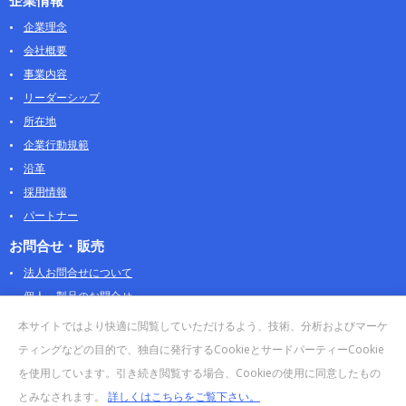
企業情報
企業理念
会社概要
事業内容
リーダーシップ
所在地
企業行動規範
沿革
採用情報
パートナー
お問合せ・販売
法人お問合せについて
個人・製品のお問合せ
AOSストア
本サイトではより快適に閲覧していただけるよう、技術、分析およびマーケ
クラウドデータカンパニー 法人向けガイド
ティングなどの目的で、独自に発行するCookieとサードパーティーCookie
販売終了・サポート終了製品
を使用しています。引き続き閲覧する場合、Cookieの使用に同意したもの
とみなされます。
詳しくはこちらをご覧下さい。