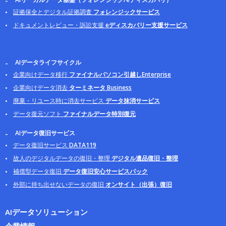
証拠保全とデジタル証拠調査
フォレンジックサービス
ドキュメントレビュー・訴訟支援
eディスカバリー支援サービス
AIデータライフサイクル
企業向けデータ移行
ファイナルパソコン引越しEnterprise
企業向けデータ消去
ターミネータ Business
廃棄・リユース時に消去サービス
データ抹消サービス
データ復元ソフト
ファイナルデータ特別復元
AIデータ復旧サービス
データ復旧サービス
DATA119
故人のデジタルデータの復旧・整理
デジタル遺品復旧・整理
補償型データ復旧
データ復旧安心サービスパック
外部に持ち出せないデータの復旧
オンサイト（出張）復旧
AIデータソリューション