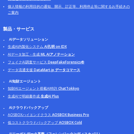
個人情報の利用目的の通知、開示、訂正等、利用停止等に関するお手続きの
ご案内
製品・サービス
AIデータソリューション
生成AI内製化システム
AI孔明 on IDX
AIデータ加工・生成
ML AIアノテーション
フェイクAI調査サービス
DeepFakeForensics®
データ流通支援
DataMart.jp データコマース
AI知財エージェント
知財AIエージェント搭載AI特許
ChatTokkyo
生成AIで明細書作成
生成AI Plus
AIクラウドバックアップ
AOSBOXハイエンドクラス
AOSBOX Business Pro
低コストクラウドバックアップ
AOSBOX Cold
AIリーガルデータ基盤（フォレンジック/eディスカバリ）