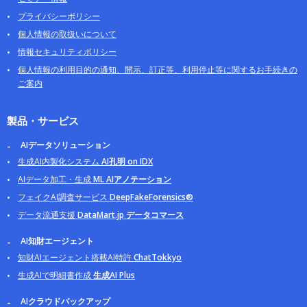
プライバシーポリシー
個人情報の取扱いについて
情報セキュリティポリシー
個人情報の利用目的の通知、開示、訂正等、利用停止等に関するお手続きの
ご案内
製品・サービス
AIデータソリューション
生成AI内製化システム
AI孔明 on IDX
AIデータ加工・生成
ML AIアノテーション
フェイクAI調査サービス
DeepFakeForensics®
データ流通支援
DataMart.jp データコマース
AI知財エージェント
知財AIエージェント搭載AI特許
ChatTokkyo
生成AIで明細書作成
生成AI Plus
AIクラウドバックアップ