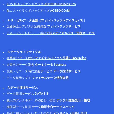
AOSBOXハイエンドクラス
AOSBOX Business Pro
低コストクラウドバックアップ
AOSBOX Cold
AIリーガルデータ基盤（フォレンジック/eディスカバリ）
証拠保全とデジタル証拠調査
フォレンジックサービス
ドキュメントレビュー・訴訟支援
eディスカバリー支援サービス
AIデータライフサイクル
企業向けデータ移行
ファイナルパソコン引越しEnterprise
企業向けデータ消去
ターミネータ Business
廃棄・リユース時に消去サービス
データ抹消サービス
データ復元ソフト
ファイナルデータ特別復元
AIデータ復旧サービス
データ復旧サービス
DATA119
故人のデジタルデータの復旧・整理
デジタル遺品復旧・整理
補償型データ復旧
データ復旧安心サービスパック
外部に持ち出せないデータの復旧
オンサイト（出張）復旧