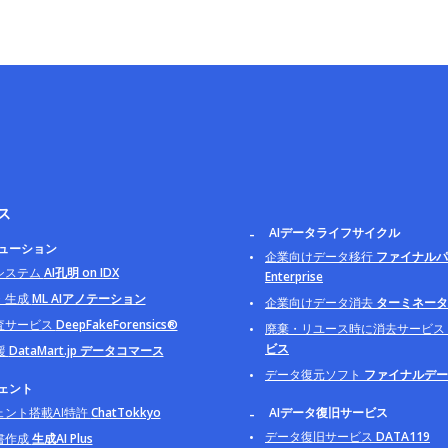
ス
AIデータライフサイクル
リューション
企業向けデータ移行
ファイナルパ
システム
AI孔明 on IDX
Enterprise
・生成
ML AIアノテーション
企業向けデータ消去
ターミネータ B
査サービス
DeepFakeForensics®
廃棄・リユース時に消去サービス
ビス
援
DataMart.jp データコマース
データ復元ソフト
ファイナルデー
ジェント
ェント搭載AI特許
ChatTokkyo
AIデータ復旧サービス
データ復旧サービス
DATA119
書作成
生成AI Plus