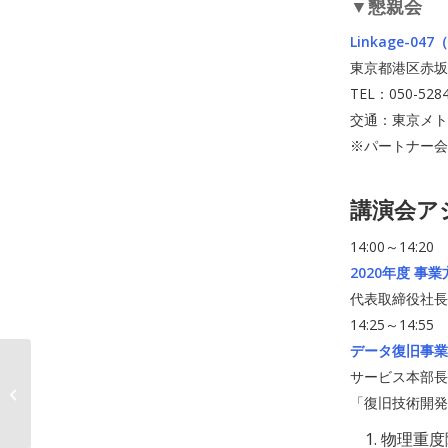
▼懇親会
Linkage-
東京都港区赤坂5-4
TEL：050-5284
交通：東京メト
※パートナー会
講演会ア
14:00～14:20
2020年度 事
代表取締役社長
14:25～14:55
データ復旧事業
アイ・オー・データ、ハードディス
サービス本部長
ク等の「データ復旧サービス」を拡
「復旧技術開発
大...
物理重度