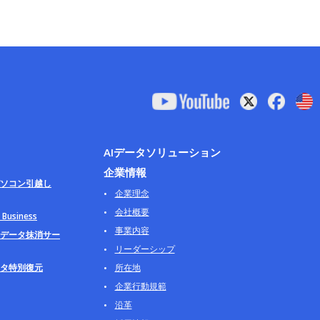
AIデータソリューション
企業情報
ソコン引越し
企業理念
会社概要
usiness
事業内容
データ抹消サー
リーダーシップ
タ特別復元
所在地
企業行動規範
沿革