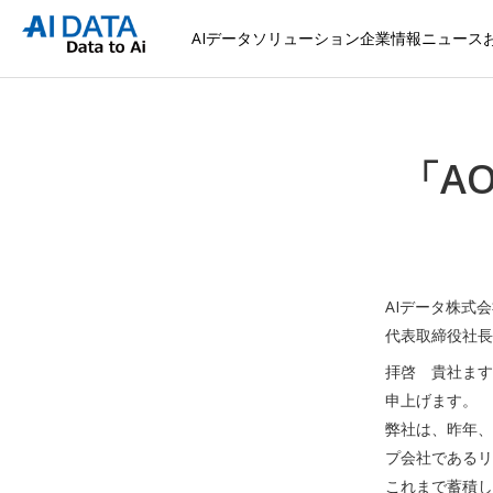
AIデータソリューション
企業情報
ニュース
「A
AIデータ株式
代表取締役社長
拝啓 貴社ます
申上げます。
弊社は、昨年、
プ会社であるリ
これまで蓄積し