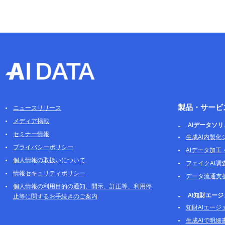
製品・サービ
ニュースリリース
メディア掲載
AIデータソ
セミナー情報
生成AI内製化
プライバシーポリシー
AIデータ加工
個人情報の取扱いについて
フェイクAI調
情報セキュリティポリシー
データ流通支
個人情報の利用目的の通知、開示、訂正等、利用停
AI知財エー
止等に関するお手続きのご案内
知財AIエージ
生成AIで明細