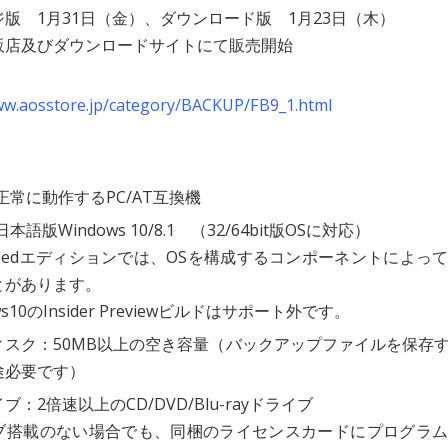
版 1月31日（金）、ダウンロード版 1月23日（木）
販店及びダウンロードサイトにて販売開始
ww.aosstore.jp/category/BACKUP/FB9_1.html
正常に動作するPC/AT互換機
本語版Windows 10/8.1 （32/64bit版OSに対応）
ddedエディションでは、OSを構成するコンポーネントによっ
とがあります。
ws10のInsider Previewビルドはサポート外です。
ィスク：50MB以上の空き容量（バックアップファイルを保存
途必要です）
ブ：2倍速以上のCD/DVD/Blu-rayドライブ
ブ搭載のない場合でも、同梱のライセンスカードにプログラム