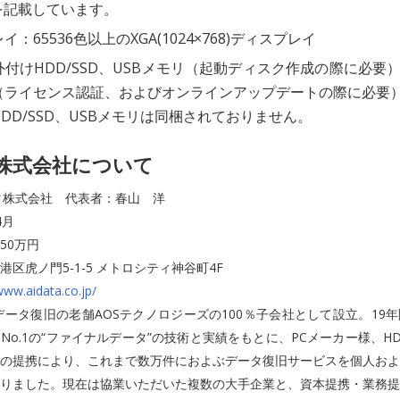
を記載しています。
：65536色以上のXGA(1024×768)ディスプレイ
付けHDD/SSD、USBメモリ（起動ディスク作成の際に必要
（ライセンス認証、およびオンラインアップデートの際に必要
DD/SSD、USBメモリは同梱されておりません。
タ株式会社について
ータ株式会社 代表者：春山 洋
4月
250万円
区虎ノ門5-1-5 メトロシティ神谷町4F
www.aidata.co.jp/
のデータ復旧の老舗AOSテクノロジーズの100％子会社として設立。19
No.1の“ファイナルデータ”の技術と実績をもとに、PCメーカー様、H
の提携により、これまで数万件におよぶデータ復旧サービスを個人およ
りました。現在は協業いただいた複数の大手企業と、資本提携・業務提