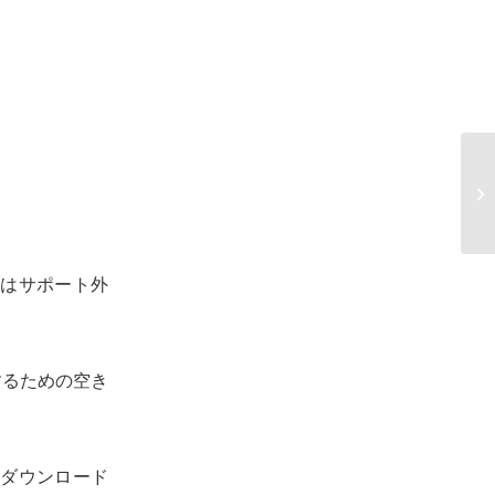
日
タ
てはサポート外
するための空き
ダウンロード