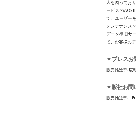
大を図っており
ービスのAOS
て、ユーザーを
メンテナンスソ
データ復旧サ
て、お客様のデ
▼プレスお
販売推進部 広報担当
▼販社お問
販売推進部 Email