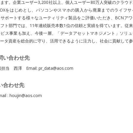
ます。企業ユーザー3,200社以上、個人ユーザー80万人突破のクラウ
BOXをはじめとし、パソコンやスマホの購入から廃棄までのライフサ
サポートする様々なユーティリティ製品をご評価いただき、BCNアワ
フト部門では、11年連続販売本数1位の信頼と実績を得ています。従来
ービス事業も加え、今後一層、「データアセットマネジメント」ソリュ
ータ資産を総合的に守り、活用できるように注力し、社会に貢献して参
問い合わせ先
 西澤 Email: pr_data@aos.com
い合わせ先
 : houjin@aos.com