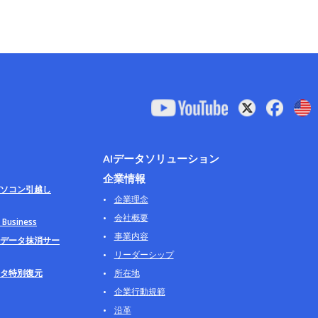
AIデータソリューション
企業情報
ソコン引越し
企業理念
会社概要
usiness
事業内容
データ抹消サー
リーダーシップ
タ特別復元
所在地
企業行動規範
沿革