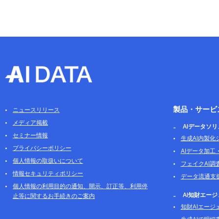
製品・サービ
ニュースリリース
メディア掲載
AIデータソ
セミナー情報
生成AI内製化
プライバシーポリシー
AIデータ加工
個人情報の取扱いについて
フェイクAI調
情報セキュリティポリシー
データ流通支
個人情報の利用目的の通知、開示、訂正等、利用停
AI知財エー
止等に関するお手続きのご案内
知財AIエージ