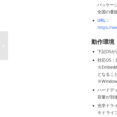
パッケージ
全国の量
URL：
https://w
AIデータ、クラウドバックアップサー
動作環境
ビス「AOSBOX Business」が
「ITreview...
下記OSが
対応OS：日
※Embe
となるこ
※Windo
ハードデ
容量が別
光学ドライ
※ドライ