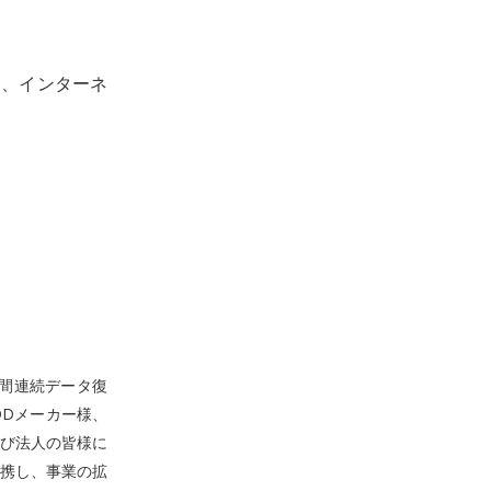
）、インターネ
）
年間連続データ復
DDメーカー様、
び法人の皆様に
携し、事業の拡