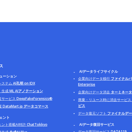
ス
AIデータライフサイクル
リューション
企業向けデータ移行
ファイナルパ
システム
AI孔明 on IDX
Enterprise
・生成
ML AIアノテーション
企業向けデータ消去
ターミネータ B
査サービス
DeepFakeForensics®
廃棄・リユース時に消去サービス
ビス
援
DataMart.jp データコマース
データ復元ソフト
ファイナルデー
ジェント
ェント搭載AI特許
ChatTokkyo
AIデータ復旧サービス
データ復旧サービス
DATA119