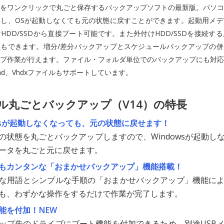
をワンクリックで丸ごと保存するバックアップソフトの最新版。パソコ
し、OSが起動しなくても元の状態に戻すことができます。起動用メデ
HDD/SSDから直接ブート可能です。また外付けHDD/SSDを接続す
もできます。増分/差分バックアップとスケジュールバックアップの併
プ作業が行えます。ファイル・フォルダ単位でのバックアップにも対応
hd、Vhdxファイルもサポートしています。
ル丸ごとバックアップ（V14）の特長
owsが起動しなくなっても、元の状態に戻せます！
の状態を丸ごとバックアップしますので、Windowsが起動し
ータを丸ごと元に戻せます。
もカンタンな「おまかせバックアップ」機能搭載！
な用語とシンプルな手順の「おまかせバックアップ」機能に
も、わずかな操作をするだけで作業が完了します。
能を付加！
NEW
ップ先のドライブにブート機能を付加できるため、別途USB