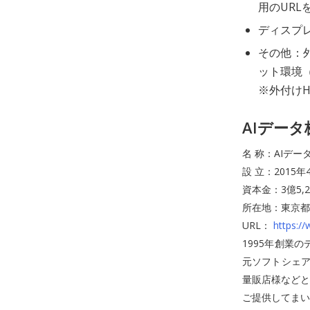
用のURL
ディスプレイ
その他：外
ット環境
※外付けH
AIデー
名 称：AIデ
設 立：2015年
資本金：3億5,
所在地：東京都港
URL：
https://
1995年創業
元ソフトシェア
量販店様などと
ご提供してまい