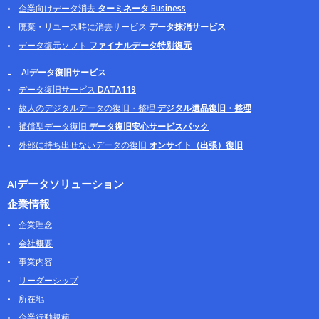
企業向けデータ消去
ターミネータ Business
廃棄・リユース時に消去サービス
データ抹消サービス
データ復元ソフト
ファイナルデータ特別復元
AIデータ復旧サービス
データ復旧サービス
DATA119
故人のデジタルデータの復旧・整理
デジタル遺品復旧・整理
補償型データ復旧
データ復旧安心サービスパック
外部に持ち出せないデータの復旧
オンサイト（出張）復旧
AIデータソリューション
企業情報
企業理念
会社概要
事業内容
リーダーシップ
所在地
企業行動規範