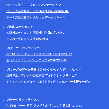
AIデータ加工・生成
ML AIアノテーション
フェイクAI調査サービス
DeepFakeForensics®
データ流通支援
DataMart.jp データコマース
AI知財エージェント
知財AIエージェント搭載AI特許
ChatTokkyo
生成AIで明細書作成
生成AI Plus
AIクラウドバックアップ
AOSBOXハイエンドクラス
AOSBOX Business Pro
低コストクラウドバックアップ
AOSBOX Cold
AIリーガルデータ基盤（フォレンジック/eディスカバリ）
証拠保全とデジタル証拠調査
フォレンジックサービス
ドキュメントレビュー・訴訟支援
eディスカバリー支援サービス
AIデータライフサイクル
企業向けデータ移行
ファイナルパソコン引越しEnterprise