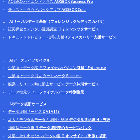
AOSBOXハイエンドクラス
AOSBOX Business Pro
低コストクラウドバックアップ
AOSBOX Cold
AIリーガルデータ基盤（フォレンジック/eディスカバリ）
証拠保全とデジタル証拠調査
フォレンジックサービス
ドキュメントレビュー・訴訟支援
eディスカバリー支援サービス
AIデータライフサイクル
企業向けデータ移行
ファイナルパソコン引越しEnterprise
企業向けデータ消去
ターミネータ Business
廃棄・リユース時に消去サービス
データ抹消サービス
データ復元ソフト
ファイナルデータ特別復元
AIデータ復旧サービス
データ復旧サービス
DATA119
故人のデジタルデータの復旧・整理
デジタル遺品復旧・整理
補償型データ復旧
データ復旧安心サービスパック
外部に持ち出せないデータの復旧
オンサイト（出張）復旧