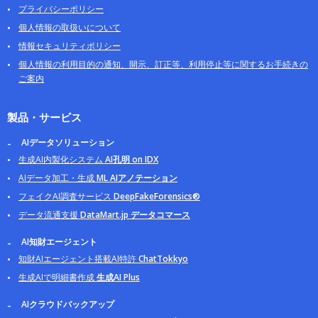
プライバシーポリシー
個人情報の取扱いについて
情報セキュリティポリシー
個人情報の利用目的の通知、開示、訂正等、利用停止等に関するお手続きの
ご案内
製品・サービス
AIデータソリューション
生成AI内製化システム
AI孔明 on IDX
AIデータ加工・生成
ML AIアノテーション
フェイクAI調査サービス
DeepFakeForensics®
データ流通支援
DataMart.jp データコマース
AI知財エージェント
知財AIエージェント搭載AI特許
ChatTokkyo
生成AIで明細書作成
生成AI Plus
AIクラウドバックアップ