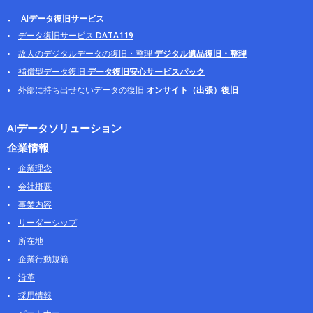
AIデータ復旧サービス
データ復旧サービス
DATA119
故人のデジタルデータの復旧・整理
デジタル遺品復旧・整理
補償型データ復旧
データ復旧安心サービスパック
外部に持ち出せないデータの復旧
オンサイト（出張）復旧
AIデータソリューション
企業情報
企業理念
会社概要
事業内容
リーダーシップ
所在地
企業行動規範
沿革
採用情報