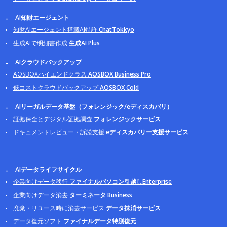
AI知財エージェント
知財AIエージェント搭載AI特許
ChatTokkyo
生成AIで明細書作成
生成AI Plus
AIクラウドバックアップ
AOSBOXハイエンドクラス
AOSBOX Business Pro
低コストクラウドバックアップ
AOSBOX Cold
AIリーガルデータ基盤（フォレンジック/eディスカバリ）
証拠保全とデジタル証拠調査
フォレンジックサービス
ドキュメントレビュー・訴訟支援
eディスカバリー支援サービス
AIデータライフサイクル
企業向けデータ移行
ファイナルパソコン引越しEnterprise
企業向けデータ消去
ターミネータ Business
廃棄・リユース時に消去サービス
データ抹消サービス
データ復元ソフト
ファイナルデータ特別復元