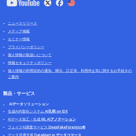
ニュースリリース
メディア掲載
セミナー情報
プライバシーポリシー
個人情報の取扱いについて
情報セキュリティポリシー
個人情報の利用目的の通知、開示、訂正等、利用停止等に関するお手続きの
ご案内
製品・サービス
AIデータソリューション
生成AI内製化システム
AI孔明 on IDX
AIデータ加工・生成
ML AIアノテーション
フェイクAI調査サービス
DeepFakeForensics®
データ流通支援
DataMart.jp データコマース