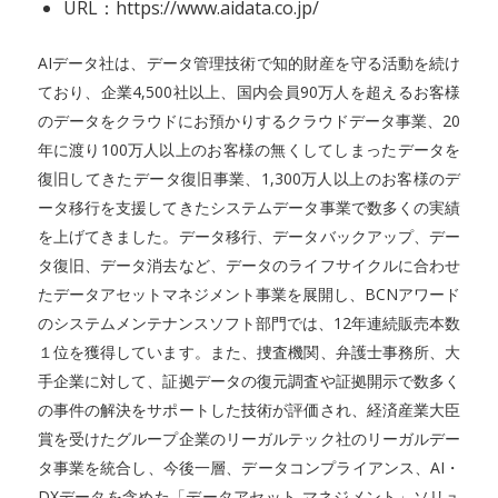
URL：https://www.aidata.co.jp/
AIデータ社は、データ管理技術で知的財産を守る活動を続け
ており、企業4,500社以上、国内会員90万人を超えるお客様
のデータをクラウドにお預かりするクラウドデータ事業、20
年に渡り100万人以上のお客様の無くしてしまったデータを
復旧してきたデータ復旧事業、1,300万人以上のお客様のデ
ータ移行を支援してきたシステムデータ事業で数多くの実績
を上げてきました。データ移行、データバックアップ、デー
タ復旧、データ消去など、データのライフサイクルに合わせ
たデータアセットマネジメント事業を展開し、BCNアワード
のシステムメンテナンスソフト部門では、12年連続販売本数
１位を獲得しています。また、捜査機関、弁護士事務所、大
手企業に対して、証拠データの復元調査や証拠開示で数多く
の事件の解決をサポートした技術が評価され、経済産業大臣
賞を受けたグループ企業のリーガルテック社のリーガルデー
タ事業を統合し、今後一層、データコンプライアンス、AI・
DXデータを含めた「データアセット マネジメント」ソリュ