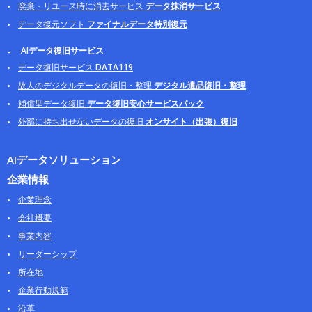
廃棄・リユース時に消去サービス
データ抹消サービス
データ復元ソフト
ファイナルデータ特別復元
AIデータ復旧サービス
データ復旧サービス
DATA119
故人のデジタルデータの復旧・整理
デジタル遺品復旧・整理
補償型データ復旧
データ復旧安心サービスパック
外部に持ち出せないデータの復旧
オンサイト（出張）復旧
AIデータソリューション
企業情報
企業理念
会社概要
事業内容
リーダーシップ
所在地
企業行動規範
沿革