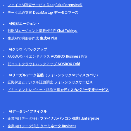
フェイクAI調査サービス
DeepFakeForensics®
データ流通支援
DataMart.jp データコマース
AI知財エージェント
知財AIエージェント搭載AI特許
ChatTokkyo
生成AIで明細書作成
生成AI Plus
AIクラウドバックアップ
AOSBOXハイエンドクラス
AOSBOX Business Pro
低コストクラウドバックアップ
AOSBOX Cold
AIリーガルデータ基盤（フォレンジック/eディスカバリ）
証拠保全とデジタル証拠調査
フォレンジックサービス
ドキュメントレビュー・訴訟支援
eディスカバリー支援サービス
AIデータライフサイクル
企業向けデータ移行
ファイナルパソコン引越しEnterprise
企業向けデータ消去
ターミネータ Business