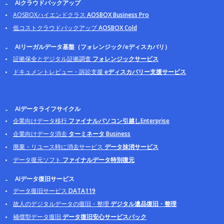
AIクラウドバックアップ
AOSBOXハイエンドクラス
AOSBOX Business Pro
低コストクラウドバックアップ
AOSBOX Cold
AIリーガルデータ基盤（フォレンジック/eディスカバリ）
証拠保全とデジタル証拠調査
フォレンジックサービス
ドキュメントレビュー・訴訟支援
eディスカバリー支援サービス
AIデータライフサイクル
企業向けデータ移行
ファイナルパソコン引越しEnterprise
企業向けデータ消去
ターミネータ Business
廃棄・リユース時に消去サービス
データ抹消サービス
データ復元ソフト
ファイナルデータ特別復元
AIデータ復旧サービス
データ復旧サービス
DATA119
故人のデジタルデータの復旧・整理
デジタル遺品復旧・整理
補償型データ復旧
データ復旧安心サービスパック