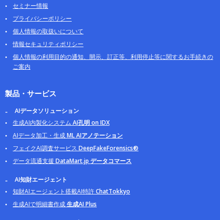
セミナー情報
プライバシーポリシー
個人情報の取扱いについて
情報セキュリティポリシー
個人情報の利用目的の通知、開示、訂正等、利用停止等に関するお手続きの
ご案内
製品・サービス
AIデータソリューション
生成AI内製化システム
AI孔明 on IDX
AIデータ加工・生成
ML AIアノテーション
フェイクAI調査サービス
DeepFakeForensics®
データ流通支援
DataMart.jp データコマース
AI知財エージェント
知財AIエージェント搭載AI特許
ChatTokkyo
生成AIで明細書作成
生成AI Plus