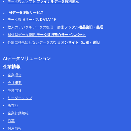
データ復元ソフト
ファイナルデータ特別復元
AIデータ復旧サービス
データ復旧サービス
DATA119
故人のデジタルデータの復旧・整理
デジタル遺品復旧・整理
補償型データ復旧
データ復旧安心サービスパック
外部に持ち出せないデータの復旧
オンサイト（出張）復旧
AIデータソリューション
企業情報
企業理念
会社概要
事業内容
リーダーシップ
所在地
企業行動規範
沿革
採用情報