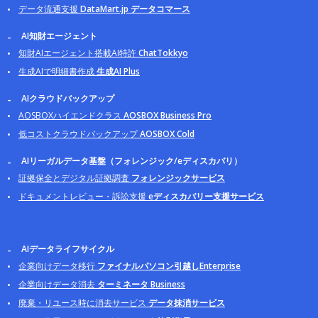
データ流通支援
DataMart.jp データコマース
AI知財エージェント
知財AIエージェント搭載AI特許
ChatTokkyo
生成AIで明細書作成
生成AI Plus
AIクラウドバックアップ
AOSBOXハイエンドクラス
AOSBOX Business Pro
低コストクラウドバックアップ
AOSBOX Cold
AIリーガルデータ基盤（フォレンジック/eディスカバリ）
証拠保全とデジタル証拠調査
フォレンジックサービス
ドキュメントレビュー・訴訟支援
eディスカバリー支援サービス
AIデータライフサイクル
企業向けデータ移行
ファイナルパソコン引越しEnterprise
企業向けデータ消去
ターミネータ Business
廃棄・リユース時に消去サービス
データ抹消サービス