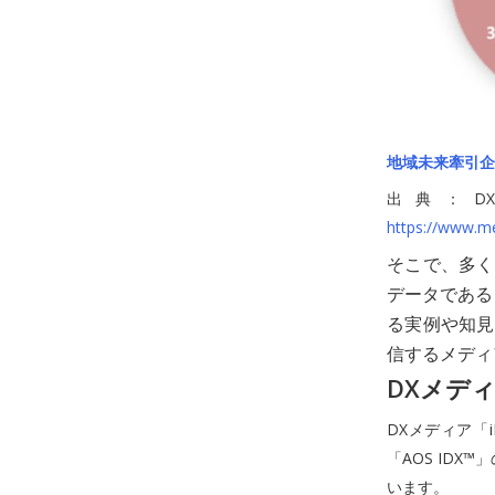
地域未来牽引企業
出典：D
https://www.m
そこで、多く
データである
る実例や知見
信するメディ
DXメディ
DXメディア「
「AOS ID
います。