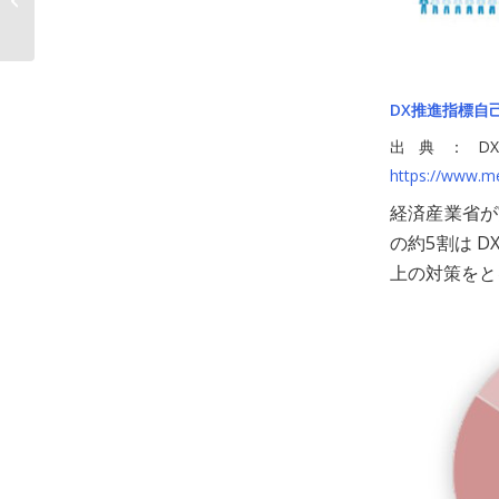
「DXstore.jp」サービ
スを開始～Data...
DX推進指標自
出典：D
https://www.m
経済産業省が
の約5割は 
上の対策をと