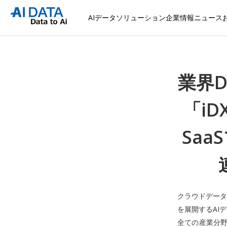
AIデータソリューション
企業情報
ニュース
業界
「i
Saa
クラウドデータ
を展開するAI
全ての産業分野