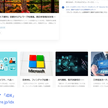
 「iDX」
re.jp/idx