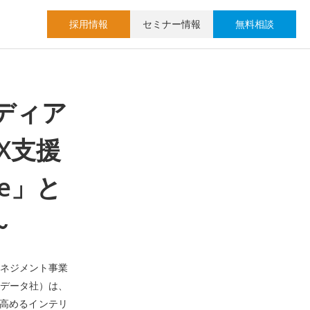
採用情報
セミナー情報
無料相談
ディア
X支援
re」と
～
マネジメント事業
Iデータ社）は、
高めるインテリ