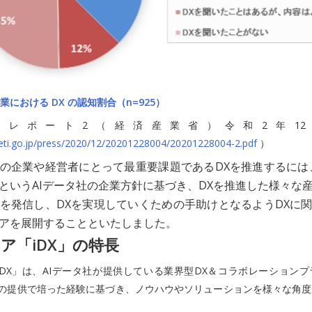
における DX の認知割合（n=925）
Xレポート2（経済産業省）令和2年12
eti.go.jp/press/2020/12/20201228004/20201228004-2.pdf
）
の企業や経営者にとって最重要課題であるDXを推進するには
というAIデータ社の企業方針に基づき、DXを推進した様々な
を発信し、DXを実現していくための手助けとなるようDXに
アを展開することといたしました。
ア「iDX」の特長
iDX」は、AIデータ社が提供している業界型DX＆コラボレーション
X™」の提供で培った経験に基づき、ノウハウやソリューションを様々な角