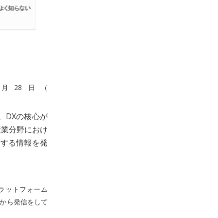
月28日（
、DXの核心が
産業分野におけ
関する情報を発
プラットフォーム
度から発信をして