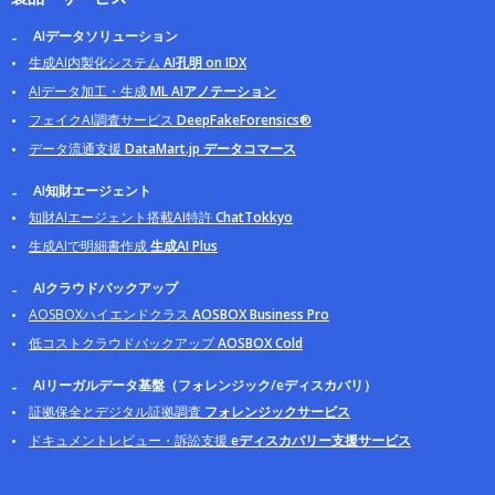
AIデータソリューション
生成AI内製化システム
AI孔明 on IDX
AIデータ加工・生成
ML AIアノテーション
フェイクAI調査サービス
DeepFakeForensics®
データ流通支援
DataMart.jp データコマース
AI知財エージェント
知財AIエージェント搭載AI特許
ChatTokkyo
生成AIで明細書作成
生成AI Plus
AIクラウドバックアップ
AOSBOXハイエンドクラス
AOSBOX Business Pro
低コストクラウドバックアップ
AOSBOX Cold
AIリーガルデータ基盤（フォレンジック/eディスカバリ）
証拠保全とデジタル証拠調査
フォレンジックサービス
ドキュメントレビュー・訴訟支援
eディスカバリー支援サービス