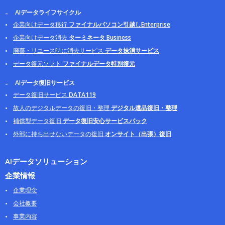
AIデータライフサイクル
企業向けデータ移行
ファイナルパソコン引越しEnterprise
企業向けデータ消去
ターミネータ Business
廃棄・リユース時に消去サービス
データ抹消サービス
データ復元ソフト
ファイナルデータ特別復元
AIデータ復旧サービス
データ復旧サービス
DATA119
故人のデジタルデータの復旧・整理
デジタル遺品復旧・整理
補償型データ復旧
データ復旧安心サービスパック
外部に持ち出せないデータの復旧
オンサイト（出張）復旧
AIデータソリューション
企業情報
企業理念
会社概要
事業内容