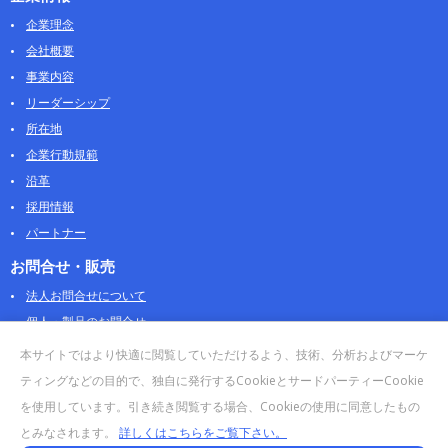
企業理念
会社概要
事業内容
リーダーシップ
所在地
企業行動規範
沿革
採用情報
パートナー
お問合せ・販売
法人お問合せについて
個人・製品のお問合せ
AOSストア
本サイトではより快適に閲覧していただけるよう、技術、分析およびマーケ
クラウドデータカンパニー 法人向けガイド
ティングなどの目的で、独自に発行するCookieとサードパーティーCookie
販売終了・サポート終了製品
を使用しています。引き続き閲覧する場合、Cookieの使用に同意したもの
とみなされます。
詳しくはこちらをご覧下さい。