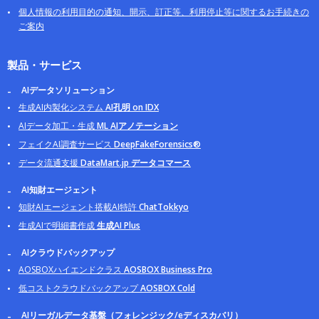
個人情報の利用目的の通知、開示、訂正等、利用停止等に関するお手続きの
ご案内
製品・サービス
AIデータソリューション
生成AI内製化システム
AI孔明 on IDX
AIデータ加工・生成
ML AIアノテーション
フェイクAI調査サービス
DeepFakeForensics®
データ流通支援
DataMart.jp データコマース
AI知財エージェント
知財AIエージェント搭載AI特許
ChatTokkyo
生成AIで明細書作成
生成AI Plus
AIクラウドバックアップ
AOSBOXハイエンドクラス
AOSBOX Business Pro
低コストクラウドバックアップ
AOSBOX Cold
AIリーガルデータ基盤（フォレンジック/eディスカバリ）