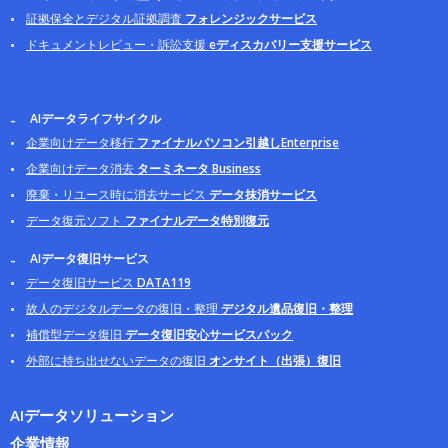
証拠保全とデジタル証拠調査
フォレンジックサービス
ドキュメントレビュー・訴訟支援
eディスカバリー支援サービス
AIデータライフサイクル
企業向けデータ移行
ファイナルパソコン引越しEnterprise
企業向けデータ消去
ターミネータ Business
廃棄・リユース時に消去サービス
データ抹消サービス
データ復元ソフト
ファイナルデータ特別復元
AIデータ復旧サービス
データ復旧サービス
DATA119
故人のデジタルデータの復旧・整理
デジタル遺品復旧・整理
補償型データ復旧
データ復旧安心サービスパック
外部に持ち出せないデータの復旧
オンサイト（出張）復旧
AIデータソリューション
企業情報