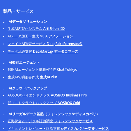
製品・サービス
AIデータソリューション
生成AI内製化システム
AI孔明 on IDX
AIデータ加工・生成
ML AIアノテーション
フェイクAI調査サービス
DeepFakeForensics®
データ流通支援
DataMart.jp データコマース
AI知財エージェント
知財AIエージェント搭載AI特許
ChatTokkyo
生成AIで明細書作成
生成AI Plus
AIクラウドバックアップ
AOSBOXハイエンドクラス
AOSBOX Business Pro
低コストクラウドバックアップ
AOSBOX Cold
AIリーガルデータ基盤（フォレンジック/eディスカバリ）
証拠保全とデジタル証拠調査
フォレンジックサービス
ドキュメントレビュー・訴訟支援
eディスカバリー支援サービス