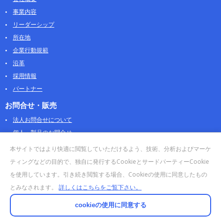
事業内容
リーダーシップ
所在地
企業行動規範
沿革
採用情報
パートナー
お問合せ・販売
法人お問合せについて
個人・製品のお問合せ
AOSストア
本サイトではより快適に閲覧していただけるよう、技術、分析およびマーケ
クラウドデータカンパニー 法人向けガイド
ティングなどの目的で、独自に発行するCookieとサードパーティーCookie
販売終了・サポート終了製品
を使用しています。引き続き閲覧する場合、Cookieの使用に同意したもの
とみなされます。
詳しくはこちらをご覧下さい。
cookieの使用に同意する
© 2025 AI DATA, Inc. All Rights Reserved.