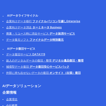
AIデータライフサイクル
企業向けデータ移行
ファイナルパソコン引越しEnterprise
企業向けデータ消去
ターミネータ Business
廃棄・リユース時に消去サービス
データ抹消サービス
データ復元ソフト
ファイナルデータ特別復元
AIデータ復旧サービス
データ復旧サービス
DATA119
故人のデジタルデータの復旧・整理
デジタル遺品復旧・整理
補償型データ復旧
データ復旧安心サービスパック
外部に持ち出せないデータの復旧
オンサイト（出張）復旧
AIデータソリューション
企業情報
企業理念
会社概要