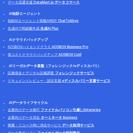
データ流通支援
DataMart.jp データコマース
AI知財エージェント
知財AIエージェント搭載AI特許
ChatTokkyo
生成AIで明細書作成
生成AI Plus
AIクラウドバックアップ
AOSBOXハイエンドクラス
AOSBOX Business Pro
低コストクラウドバックアップ
AOSBOX Cold
AIリーガルデータ基盤（フォレンジック/eディスカバリ）
証拠保全とデジタル証拠調査
フォレンジックサービス
ドキュメントレビュー・訴訟支援
eディスカバリー支援サービス
AIデータライフサイクル
企業向けデータ移行
ファイナルパソコン引越しEnterprise
企業向けデータ消去
ターミネータ Business
廃棄・リユース時に消去サービス
データ抹消サービス
データ復元ソフト
ファイナルデータ特別復元