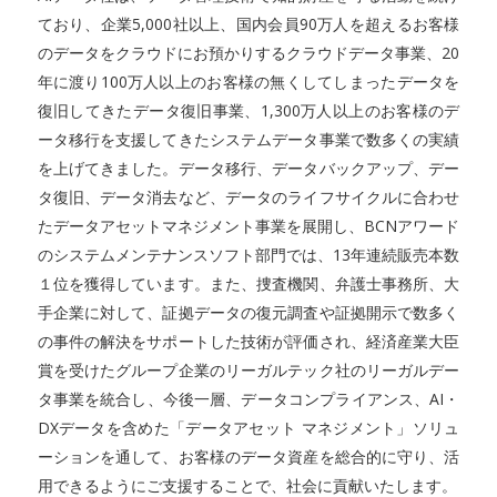
ており、企業5,000社以上、国内会員90万人を超えるお客様
のデータをクラウドにお預かりするクラウドデータ事業、20
年に渡り100万人以上のお客様の無くしてしまったデータを
復旧してきたデータ復旧事業、1,300万人以上のお客様のデ
ータ移行を支援してきたシステムデータ事業で数多くの実績
を上げてきました。データ移行、データバックアップ、デー
タ復旧、データ消去など、データのライフサイクルに合わせ
たデータアセットマネジメント事業を展開し、BCNアワード
のシステムメンテナンスソフト部門では、13年連続販売本数
１位を獲得しています。また、捜査機関、弁護士事務所、大
手企業に対して、証拠データの復元調査や証拠開示で数多く
の事件の解決をサポートした技術が評価され、経済産業大臣
賞を受けたグループ企業のリーガルテック社のリーガルデー
タ事業を統合し、今後一層、データコンプライアンス、AI・
DXデータを含めた「データアセット マネジメント」ソリュ
ーションを通して、お客様のデータ資産を総合的に守り、活
用できるようにご支援することで、社会に貢献いたします。