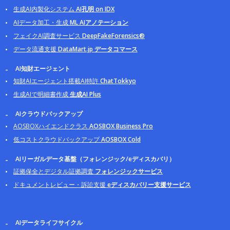
生成AI内製化システム
AI孔明 on IDX
AIデータ加工・生成
ML AIアノテーション
フェイクAI調査サービス
DeepFakeForensics®
データ流通支援
DataMart.jp データコマース
AI知財エージェント
知財AIエージェント搭載AI特許
ChatTokkyo
生成AIで明細書作成
生成AI Plus
AIクラウドバックアップ
AOSBOXハイエンドクラス
AOSBOX Business Pro
低コストクラウドバックアップ
AOSBOX Cold
AIリーガルデータ基盤（フォレンジック/eディスカバリ）
証拠保全とデジタル証拠調査
フォレンジックサービス
ドキュメントレビュー・訴訟支援
eディスカバリー支援サービス
AIデータライフサイクル