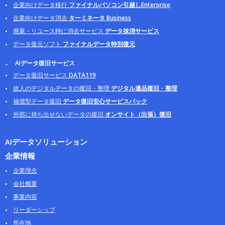
企業向けデータ移行
ファイナルパソコン引越しEnterprise
企業向けデータ消去
ターミネータ Business
廃棄・リユース時に消去サービス
データ抹消サービス
データ復元ソフト
ファイナルデータ特別復元
AIデータ復旧サービス
データ復旧サービス
DATA119
故人のデジタルデータの復旧・整理
デジタル遺品復旧・整理
補償型データ復旧
データ復旧安心サービスパック
外部に持ち出せないデータの復旧
オンサイト（出張）復旧
AIデータソリューション
企業情報
企業理念
会社概要
事業内容
リーダーシップ
所在地