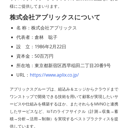
様にご提供してまいります。
株式会社アプリックスについて
名 称：株式会社アプリックス
代表者：倉林 聡子
設 立：1986年2月22日
資本金：50百万円
所在地：東京都新宿区西早稲田二丁目20番9号
URL：
https://www.aplix.co.jp/
アプリックスグループは、組込み＆エッジからクラウドまで
ワンストップで開発できる技術を用いて顧客が実現したいサ
ービスや仕組みを構築するほか、またそれらをMVNOと連携
したサービスなど、IoTのライフサイクル（計測→収集→蓄
積→分析→活用→制御）を実現するベストプラクティスを提
供しています。