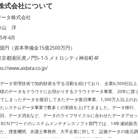
タ株式会社について
データ株式会社
春山 洋
15年4月
億円（資本準備金15億2500万円）
京都港区虎ノ門5-1-5 メトロシティ神谷町4F
://www.aidata.co.jp/
、データ管理技術で知的財産を守る活動を続けており、企業6,500社以上
様のデータをクラウドにお預かりするクラウドデータ事業、20年に渡り
てしまったデータを復旧してきたデータ復旧事業、1,300万人以上の
たシステムデータ事業で数多くの実績を上げてきました。データ移行、
旧、データ消去など、データのライフサイクルに合わせたデータアセッ
BCNアワードのシステムメンテナンスソフト部門では、14年連続販
た、捜査機関、弁護士事務所、大手企業に対して、証拠データの復元調