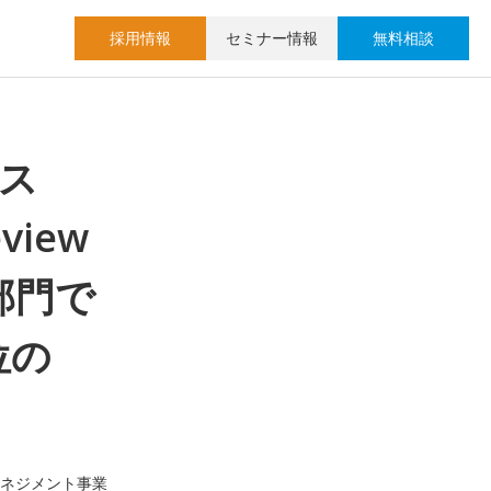
採用情報
セミナー情報
無料相談
ス
view
3部門で
位の
マネジメント事業