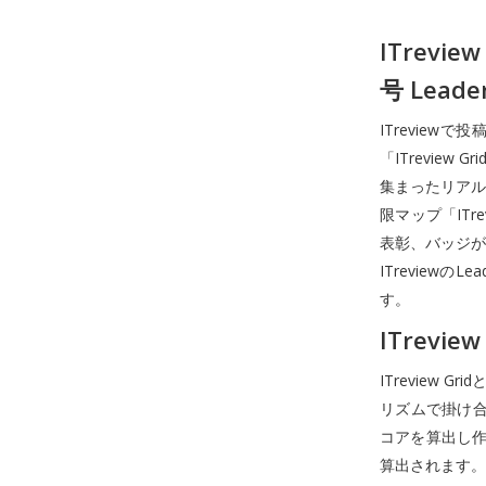
ITrev
号 Lead
ITrevie
「ITreview G
集まったリアル
限マップ「ITr
表彰、バッジが
ITrevie
す。
ITrevie
ITreview
リズムで掛け合わ
コアを算出し作
算出されます。