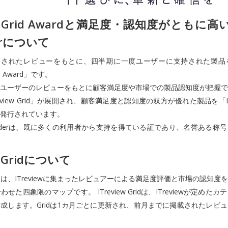
iew Grid Awardと満足度・認知度がともに
erについて
wで投稿されたレビューをもとに、四半期に一度ユーザーに支持された製
rid Award」です。
ユーザーのレビューをもとに顧客満足度や市場での製品認知度が把握で
eview Grid」が展開され、顧客満足度と認知度の双方が優れた製品を「L
発行されています。
wのLeaderは、既に多くの利用者から支持を得ている証であり、名誉ある称
w Gridについて
 Gridとは、ITreviewに集まったレビュアーによる満足度評価と市場の認知
せた四象限のマップです。 ITreview Gridは、ITreviewが定めた
成します。Gridは1カ月ごとに更新され、前月までに掲載されたレビ