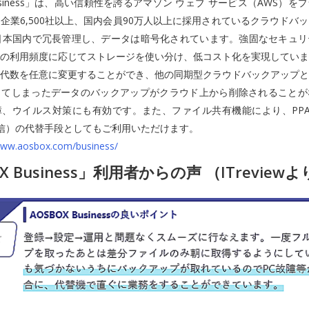
Business」は、高い信頼性を誇るアマゾン ウェブ サービス（AWS）
企業6,500社以上、国内会員90万人以上に採用されているクラウドバ
日本国内で冗長管理し、データは暗号化されています。強固なセキュリ
の利用頻度に応じてストレージを使い分け、低コスト化を実現していま
代数を任意に変更することができ、他の同期型クラウドバックアップと
してしまったデータのバックアップがクラウド上から削除されることが
、ウイルス対策にも有効です。また、ファイル共有機能により、PPA
送信）の代替手段としてもご利用いただけます。
www.aosbox.com/business/
X Business」利用者からの声 （ITreview