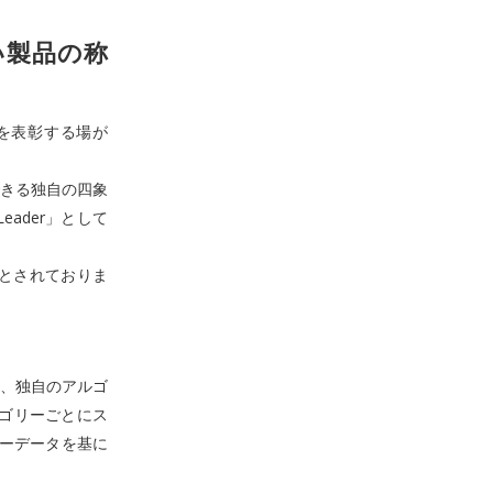
高い製品の称
品を表彰する場が
きる独自の四象
eader」として
号とされておりま
度を、独自のアルゴ
カテゴリーごとにス
ューデータを基に