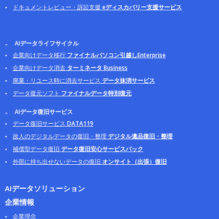
ドキュメントレビュー・訴訟支援
eディスカバリー支援サービス
AIデータライフサイクル
企業向けデータ移行
ファイナルパソコン引越しEnterprise
企業向けデータ消去
ターミネータ Business
廃棄・リユース時に消去サービス
データ抹消サービス
データ復元ソフト
ファイナルデータ特別復元
AIデータ復旧サービス
データ復旧サービス
DATA119
故人のデジタルデータの復旧・整理
デジタル遺品復旧・整理
補償型データ復旧
データ復旧安心サービスパック
外部に持ち出せないデータの復旧
オンサイト（出張）復旧
AIデータソリューション
企業情報
企業理念