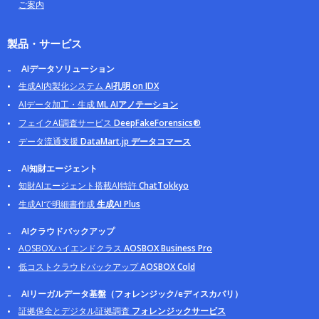
ご案内
製品・サービス
AIデータソリューション
生成AI内製化システム
AI孔明 on IDX
AIデータ加工・生成
ML AIアノテーション
フェイクAI調査サービス
DeepFakeForensics®
データ流通支援
DataMart.jp データコマース
AI知財エージェント
知財AIエージェント搭載AI特許
ChatTokkyo
生成AIで明細書作成
生成AI Plus
AIクラウドバックアップ
AOSBOXハイエンドクラス
AOSBOX Business Pro
低コストクラウドバックアップ
AOSBOX Cold
AIリーガルデータ基盤（フォレンジック/eディスカバリ）
証拠保全とデジタル証拠調査
フォレンジックサービス