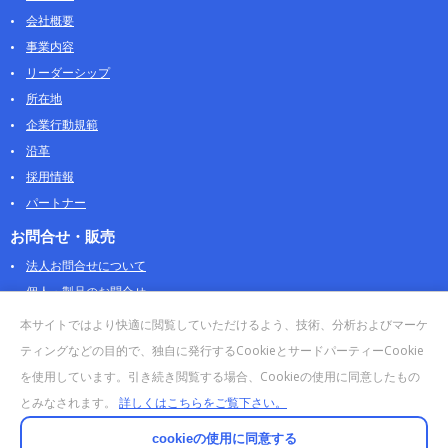
会社概要
事業内容
リーダーシップ
所在地
企業行動規範
沿革
採用情報
パートナー
お問合せ・販売
法人お問合せについて
個人・製品のお問合せ
AOSストア
本サイトではより快適に閲覧していただけるよう、技術、分析およびマーケ
クラウドデータカンパニー 法人向けガイド
ティングなどの目的で、独自に発行するCookieとサードパーティーCookie
販売終了・サポート終了製品
を使用しています。引き続き閲覧する場合、Cookieの使用に同意したもの
とみなされます。
詳しくはこちらをご覧下さい。
cookieの使用に同意する