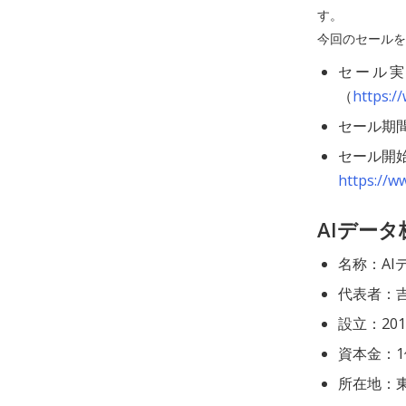
す。
今回のセールを
セール実
（
https:/
セール期間：
セール開
https://w
AIデー
名称：AI
代表者：
設立：20
資本金：1
所在地：東