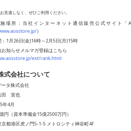
お見逃しなく、ぜひご利用ください。
施場所：当社インターネット通信販売公式サイト「A
/www.aosstore.jp/
）
1月26日(金)16時～2月5日(月)15時
始お知らせメルマガ登録はこちら
ww.aosstore.jp/ext/rank.html
タ株式会社について
データ株式会社
吉田 宣也
15年4月
億円（資本準備金15億2500万円）
京都港区虎ノ門5-1-5 メトロシティ神谷町4F