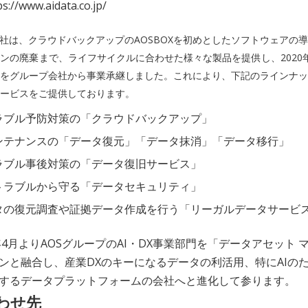
://www.aidata.co.jp/
会社は、クラウドバックアップのAOSBOXを初めとしたソフトウェアの
ンの廃棄まで、ライフサイクルに合わせた様々な製品を提供し、2020
をグループ会社から事業承継しました。これにより、下記のラインナッ
ービスをご提供しております。
ラブル予防対策の「クラウドバックアップ」
ンテナンスの「データ復元」「データ抹消」「データ移行」
ラブル事後対策の「データ復旧サービス」
トラブルから守る「データセキュリティ」
タの復元調査や証拠データ作成を行う「リーガルデータサービ
年4月よりAOSグループのAI・DX事業部門を「データアセット 
ンと融合し、産業DXのキーになるデータの利活用、特にAIの
するデータプラットフォームの会社へと進化して参ります。
わせ先