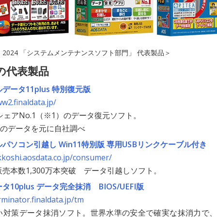
RD 2024 「システムメンテナンスソフト部門」 代表製品＞
の代表製品
データ11plus 特別復元版
w2.finaldata.jp/
ェアNo.1
（※1）
のデータ復元ソフト。
Nのデータを元に自社調べ
パソコン引越し Win11特別版 専用USBリンクケーブル付き
ikkoshi.aosdata.co.jp/consumer/
売本数1,300万本突破 データ引越しソフト。
10plus データ完全抹消 BIOS/UEFI版
rminator.finaldata.jp/tm
い対策データ抹消ソフト。世界水準の安全で確実な抹消力で、