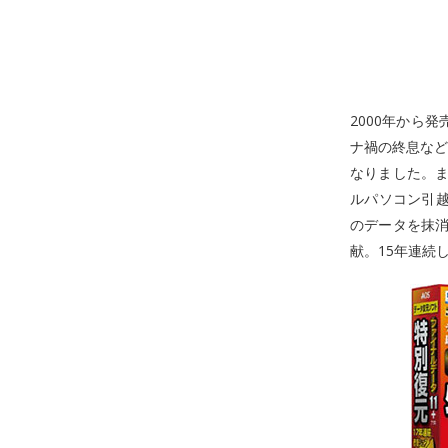
2000年から
ナ禍の終息など
なりました。ま
ルパソコン引越
のデータを抹消す
献。15年連続