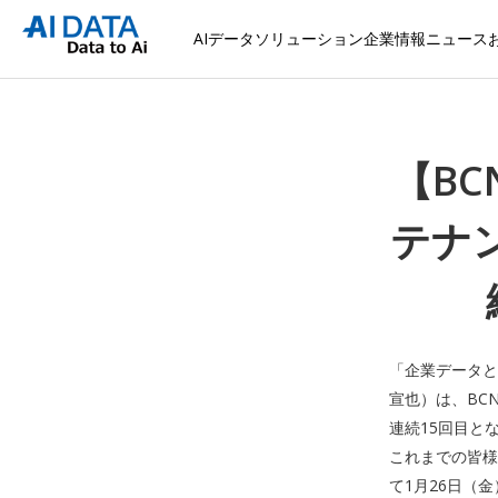
AIデータソリューション
企業情報
ニュース
【BC
テナン
「企業データと
宣也）は、BC
連続15回目と
これまでの皆様
て1月26日（