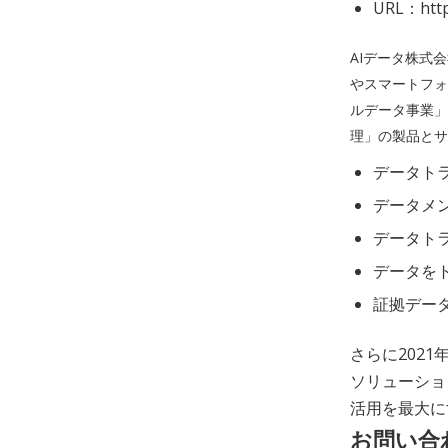
URL：https
AIデータ株式
やスマートフォ
ルデータ事業」
理」の製品とサ
データト
データメ
データト
データを
証拠デー
さらに2021
ソリューショ
活用を最大に
お問い合