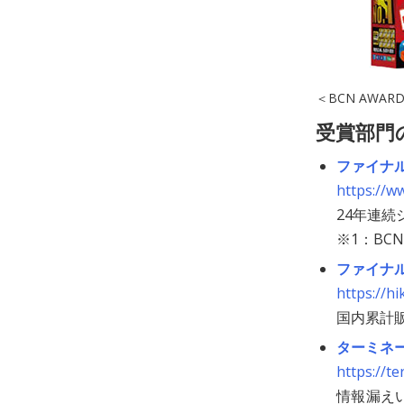
＜BCN AWA
受賞部門
ファイナル
https://ww
24年連続シ
※1：BC
ファイナル
https://h
国内累計販
ターミネータ
https://te
情報漏え