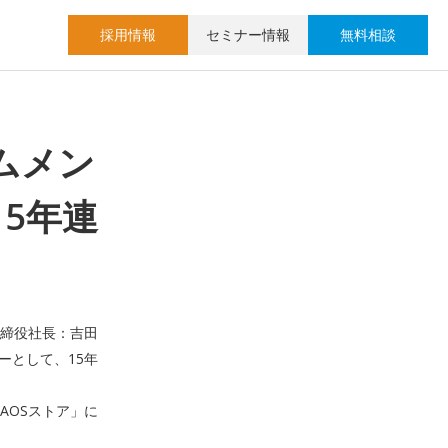
採用情報
セミナー情報
無料相談
テムメン
15年連
！
取締役社長：吉田
ーとして、15年
AOSストア」に