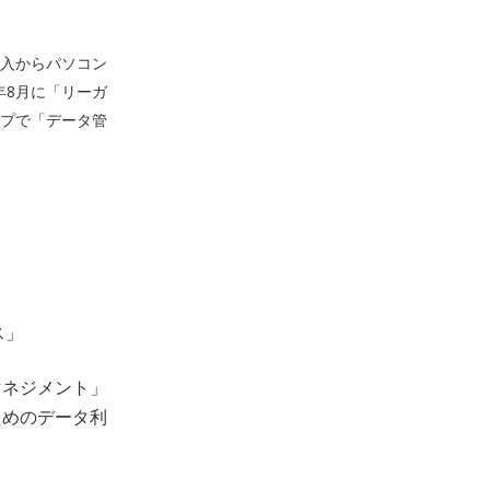
導入からパソコン
年8月に「リーガ
プで「データ管
ス」
マネジメント」
ためのデータ利