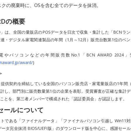
スクの廃棄時に、OSを含む全てのデータを抹消。
WRDの概要
ARD」は、全国の量販店のPOSデータを日次で収集・集計した「BCNラ
連・デジタル家電関連製品の年間（1月～12月）販売台数第1位のベ
やパソコンなどの年間販売数No.1「BCN AWARD 2024
naward.jp/award/
)
＞
タ提供契約を締結している全国のパソコン販売店・家電量販店の1年間（
集計し、部門別に販売数量第1位の企業を表彰。受賞審査が正確な集計
ことを、第三者メンバーで構成された「認証委員会」が認証します。
セールについて
トである「ファイナルデータ」「ファイナルパソコン引越し Win11
s データ完全抹消 BIOS/UEFI版」のダウンロード版を中心に、感謝セ