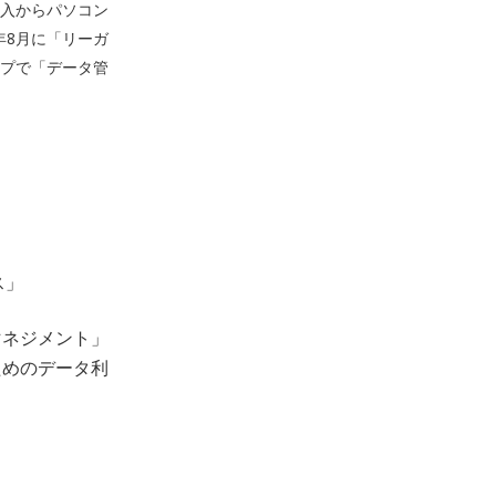
導入からパソコン
年8月に「リーガ
プで「データ管
ス」
マネジメント」
ためのデータ利