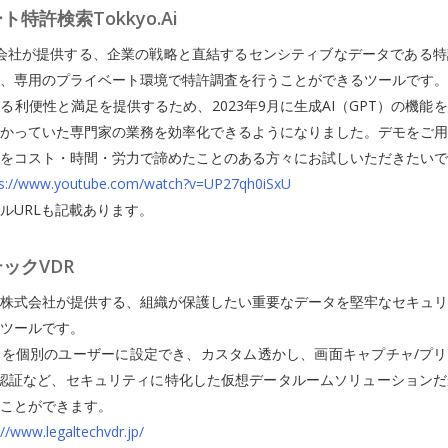
特許検索Tokkyo.Ai
Ai株式会社が提供する、企業の戦略と直結するセンシティブなデータである
、専用のプライベート環境で特許調査を行うことができるツールです。
る利便性と満足を提供するため、2023年9月に生成AI（GPT）の機能
かっていた専門家の業務を効率化できるようになりました。デモをご用
をコスト・時間・労力で諦めたことのある方々にお試しいただきたいで
ps://www.youtube.com/watch?v=UP27qh0iSxU
ルURLも記載あります。
ックVDR
株式会社が提供する、組織が保護したい重要なデータを堅牢なセキュリ
ツールです。
を個別のユーザーに設定でき、カスタム透かし、画面キャプチャ/プリ
認証など、セキュリティに特化した仮想データルームソリューションだ
ことができます。
://www.legaltechvdr.jp/