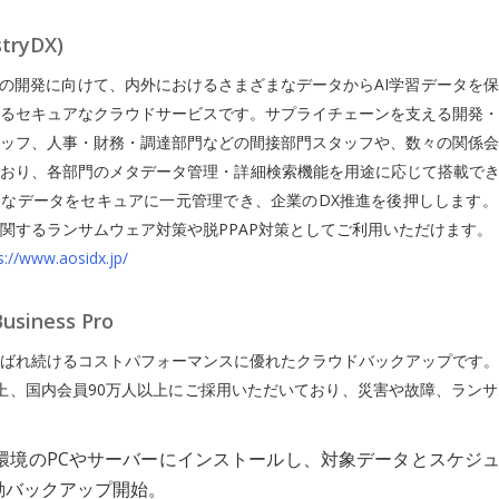
stryDX)
ルの開発に向けて、内外におけるさまざまなデータからAI学習データを
るセキュアなクラウドサービスです。サプライチェーンを支える開発・
ッフ、人事・財務・調達部門などの間接部門スタッフや、数々の関係会
おり、各部門のメタデータ管理・詳細検索機能を用途に応じて搭載でき
なデータをセキュアに一元管理でき、企業のDX推進を後押しします。
関するランサムウェア対策や脱PPAP対策としてご利用いただけます。
s://www.aosidx.jp/
usiness Pro
ばれ続けるコストパフォーマンスに優れたクラウドバックアップです。
社以上、国内会員90万人以上にご採用いただいており、災害や故障、ラン
ws環境のPCやサーバーにインストールし、対象データとスケジ
動バックアップ開始。