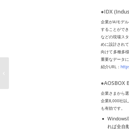
●IDX (Indu
企業がAIモデ
することができ
などの現場スタ
めに設計されて
向けて多種多様
重要なデータに
紹介URL：
http
臨時休業のお知らせ
●AOSBOX B
企業さまから選
企業8,000
も有効です。
Windo
れば全自