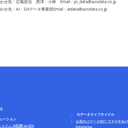
先：広報担当 西澤・小林 Email：pr_data@aosdata.co.jp
先：AI・DXデータ事業部Email：aidata@aosdata.co.jp
ス
AIデータライフサイクル
リューション
企業向けデータ移行
ファイナルパ
システム
AI孔明 on IDX
Enterprise