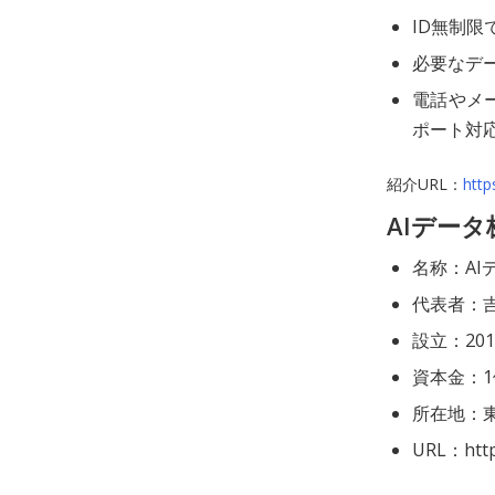
ID無制
必要なデ
電話やメ
ポート対
紹介URL：
http
AIデー
名称：AI
代表者：
設立：20
資本金：1
所在地：東
URL：https