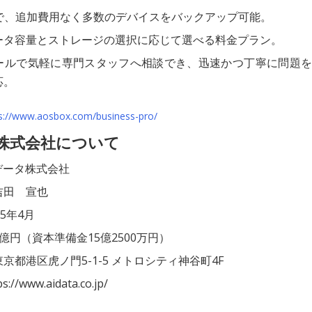
限で、追加費用なく多数のデバイスをバックアップ可能。
ータ容量とストレージの選択に応じて選べる料金プラン。
ールで気軽に専門スタッフへ相談でき、迅速かつ丁寧に問題を
応。
s://www.aosbox.com/business-pro/
タ株式会社について
データ株式会社
吉田 宣也
15年4月
億円（資本準備金15億2500万円）
京都港区虎ノ門5-1-5 メトロシティ神谷町4F
://www.aidata.co.jp/