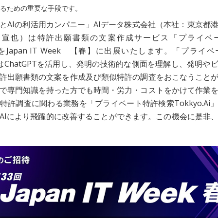
るための重要な手段です。
とAIの利活用カンパニー」AIデータ株式会社（本社：東京都
田 宣也）は特許出願書類の文案作成サービス「プライベ
Ai」をJapan IT Week 【春】に出展いたします。「プラ
Ai」はChatGPTを活用し、発明の技術的な側面を理解し、発明
許出願書類の文案を作成及び類似特許の調査をおこなうこと
で専門知識を持った方でも時間・労力・コストをかけて作業
特許調査に関わる業務を「プライベート特許検索Tokkyo.Ai
AIにより飛躍的に改善することができます。この機会に是非