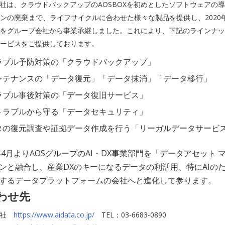
会社は、クラウドバックアップのAOSBOXを初めとしたソフトウェアの
ンの廃棄まで、ライフサイクルに合わせた様々な製品を提供し、2020
をグループ会社から事業承継しました。これにより、下記のラインナッ
ービスをご提供しております。
ラブル予防対策の「クラウドバックアップ」
ンテナンスの「データ復元」「データ抹消」「データ移行」
ラブル事後対策の「データ復旧サービス」
トラブルから守る「データセキュリティ」
タの復元調査や証拠データ作成を行う「リーガルデータサービ
年4月よりAOSグループのAI・DX事業部門を「データアセット 
ンと融合し、産業DXのキーになるデータの利活用、特にAIの
するデータプラットフォームの会社へと進化して参ります。
わせ先
会社
https://www.aidata.co.jp/
TEL：03-6683-0890