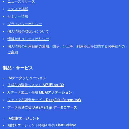
ニュースリリース
メディア掲載
セミナー情報
プライバシーポリシー
個人情報の取扱いについて
情報セキュリティポリシー
個人情報の利用目的の通知、開示、訂正等、利用停止等に関するお手続きの
ご案内
製品・サービス
AIデータソリューション
生成AI内製化システム
AI孔明 on IDX
AIデータ加工・生成
ML AIアノテーション
フェイクAI調査サービス
DeepFakeForensics®
データ流通支援
DataMart.jp データコマース
AI知財エージェント
知財AIエージェント搭載AI特許
ChatTokkyo