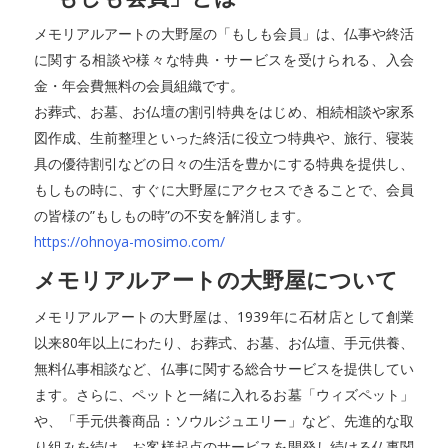
メモリアルアートの大野屋の「もしも会員」は、仏事や終活
に関する相談や様々な特典・サービスを受けられる、入会
金・年会費無料の会員組織です。
お葬式、お墓、お仏壇の割引特典をはじめ、相続相談や家系
図作成、生前整理といった終活に役立つ特典や、旅行、寝装
具の優待割引などの日々の生活を豊かにする特典を提供し、
もしもの時に、すぐに大野屋にアクセスできることで、会員
の皆様の”もしもの時”の不安を解消します。
https://ohnoya-mosimo.com/
メモリアルアートの大野屋について
メモリアルアートの大野屋は、1939年に石材店として創業
以来80年以上にわたり、お葬式、お墓、お仏壇、手元供養、
無料仏事相談など、仏事に関する総合サービスを提供してい
ます。さらに、ペットと一緒に入れるお墓「ウィズペット」
や、「手元供養商品：ソウルジュエリー」など、先進的な取
り組みを続け、お客様起点のサービスを開発し続ける仏事関