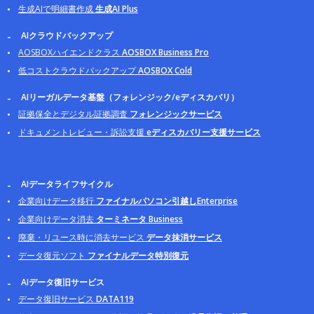
生成AIで明細書作成
生成AI Plus
AIクラウドバックアップ
AOSBOXハイエンドクラス
AOSBOX Business Pro
低コストクラウドバックアップ
AOSBOX Cold
AIリーガルデータ基盤（フォレンジック/eディスカバリ）
証拠保全とデジタル証拠調査
フォレンジックサービス
ドキュメントレビュー・訴訟支援
eディスカバリー支援サービス
AIデータライフサイクル
企業向けデータ移行
ファイナルパソコン引越しEnterprise
企業向けデータ消去
ターミネータ Business
廃棄・リユース時に消去サービス
データ抹消サービス
データ復元ソフト
ファイナルデータ特別復元
AIデータ復旧サービス
データ復旧サービス
DATA119