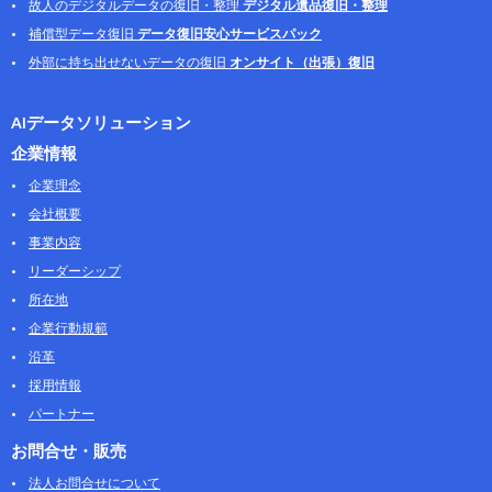
故人のデジタルデータの復旧・整理
デジタル遺品復旧・整理
補償型データ復旧
データ復旧安心サービスパック
外部に持ち出せないデータの復旧
オンサイト（出張）復旧
AIデータソリューション
企業情報
企業理念
会社概要
事業内容
リーダーシップ
所在地
企業行動規範
沿革
採用情報
パートナー
お問合せ・販売
法人お問合せについて