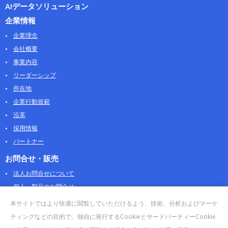
AIデータソリューション
企業情報
企業理念
会社概要
事業内容
リーダーシップ
所在地
企業行動規範
沿革
採用情報
パートナー
お問合せ・販売
法人お問合せについて
個人・製品のお問合せ
AOSストア
本サイトではより快適に閲覧していただけるよう、技術、分析およびマーケ
クラウドデータカンパニー 法人向けガイド
ティングなどの目的で、独自に発行するCookieとサードパーティーCookie
販売終了・サポート終了製品