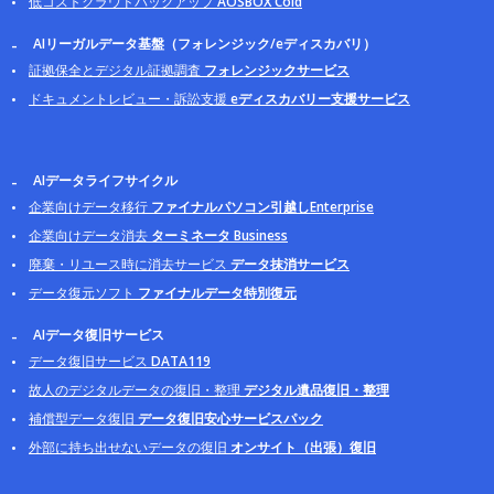
低コストクラウドバックアップ
AOSBOX Cold
AIリーガルデータ基盤（フォレンジック/eディスカバリ）
証拠保全とデジタル証拠調査
フォレンジックサービス
ドキュメントレビュー・訴訟支援
eディスカバリー支援サービス
AIデータライフサイクル
企業向けデータ移行
ファイナルパソコン引越しEnterprise
企業向けデータ消去
ターミネータ Business
廃棄・リユース時に消去サービス
データ抹消サービス
データ復元ソフト
ファイナルデータ特別復元
AIデータ復旧サービス
データ復旧サービス
DATA119
故人のデジタルデータの復旧・整理
デジタル遺品復旧・整理
補償型データ復旧
データ復旧安心サービスパック
外部に持ち出せないデータの復旧
オンサイト（出張）復旧