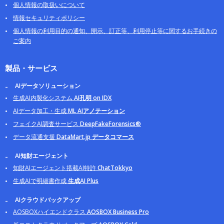
個人情報の取扱いについて
情報セキュリティポリシー
個人情報の利用目的の通知、開示、訂正等、利用停止等に関するお手続きの
ご案内
製品・サービス
AIデータソリューション
生成AI内製化システム
AI孔明 on IDX
AIデータ加工・生成
ML AIアノテーション
フェイクAI調査サービス
DeepFakeForensics®
データ流通支援
DataMart.jp データコマース
AI知財エージェント
知財AIエージェント搭載AI特許
ChatTokkyo
生成AIで明細書作成
生成AI Plus
AIクラウドバックアップ
AOSBOXハイエンドクラス
AOSBOX Business Pro