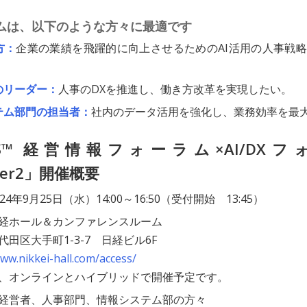
ムは、以下のような方々に最適です
方：
企業の業績を飛躍的に向上させるためのAI活用の人事戦
のリーダー：
人事のDXを推進し、働き方改革を実現したい。
テム部門の担当者：
社内のデータ活用を強化し、業務効率を最
MIS™ 経営情報フォーラム×AI/DX
ber2」開催概要
024年9月25日（水）14:00～16:50（受付開始 13:45）
経ホール＆カンファレンスルーム
代田区大手町1-3-7 日経ビル6F
www.nikkei-hall.com/access/
、オンラインとハイブリッドで開催予定です。
経営者、人事部門、情報システム部の方々