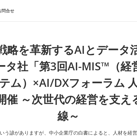
お問合せ
戦略を革新するAIとデータ
ータ社「第3回AI-MIS™（
テム）×AI/DXフォーラム 
25開催 ～次世代の経営を支え
線～
いう諺がありますが、中小企業庁の白書によると、人材を経