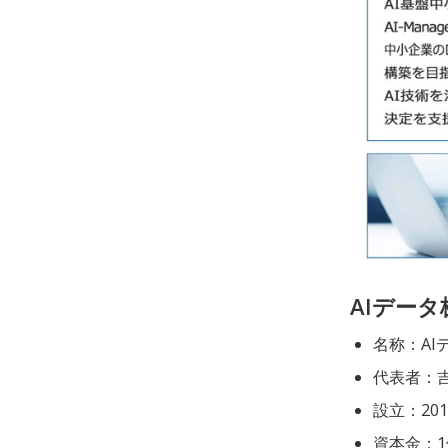
AIデー
名称：AI
代表者：
設立：20
資本金：1