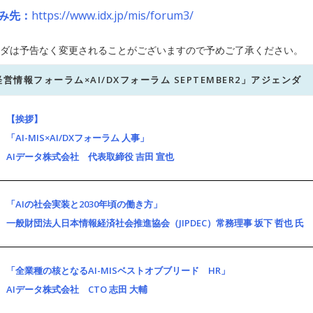
み先：
https://www.idx.jp/mis/forum3/
ダは予告なく変更されることがございますので予めご了承ください。
™経営情報フォーラム×AI/DXフォーラム SEPTEMBER2」アジェンダ
【挨拶】
「AI-MIS×AI/DXフォーラム 人事」
AIデータ株式会社 代表取締役 吉田 宣也
「AIの社会実装と2030年頃の働き方」
一般財団法人日本情報経済社会推進協会（JIPDEC）常務理事 坂下 哲也 氏
「全業種の核となるAI-MISベストオブブリード HR」
AIデータ株式会社 CTO 志田 大輔