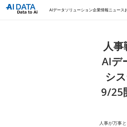
AIデータソリューション
企業情報
ニュース
人事
AIデ
シス
9/
人事が万事と