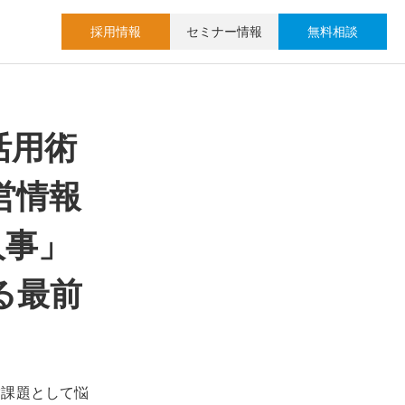
採用情報
セミナー情報
無料相談
活用術
経営情報
人事」
る最前
営課題として悩