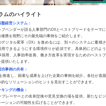
ラムのハイライト
基盤経営システム：
プベンダーが語る人事部門のDXとベストブリードをテーマに「A
の連携を視野にその最先端の事例をご紹介します。
のデジタル変革（DX）を進めるには、別々のシステムに蓄積
で活用できるようにする環境作りが必須です。具体的にどのよ
事採用、人事効率改善、働き方改革を実現するためのベストプ
を提供いたします。
成功事例の共有：
Xを推進し、顕著な成果を上げた企業の事例を紹介。各社が直
体的なソリューションのヒントを見出すことができます。
ーキングの機会：
ープレーヤーとの名刺交換や意見交換の場を提供。新たなビジ
レーションの可能性を広げることができます。