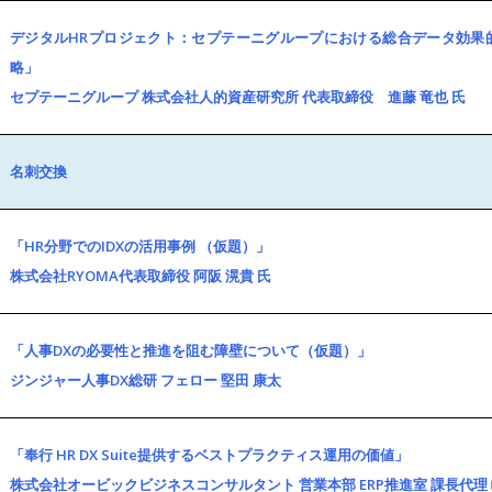
デジタルHRプロジェクト：セプテーニグループにおける総合データ効果
略」
セプテーニグループ 株式会社人的資産研究所 代表取締役 進藤 竜也 氏
名刺交換
「HR分野でのIDXの活用事例 （仮題）」
株式会社RYOMA代表取締役 阿阪 滉貴 氏
「人事DXの必要性と推進を阻む障壁について（仮題）」
ジンジャー人事DX総研 フェロー 堅田 康太
「奉行 HR DX Suite提供するベストプラクティス運用の価値」
株式会社オービックビジネスコンサルタント 営業本部 ERP推進室 課長代理 