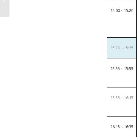
対する「特別データ復
旧サービス支援」につ
15:00～15:20
いて...
15:20～15:35
15:35～15:55
15:55～16:15
16:15～16:35