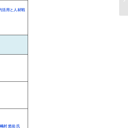
的活用と人材戦
嶋村 悠佑 氏