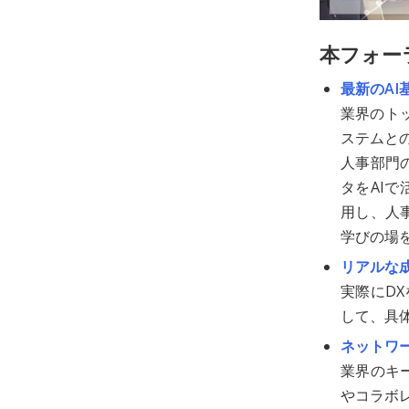
本フォー
最新のAI
業界のトッ
ステムと
人事部門
タをAI
用し、人
学びの場
リアルな
実際にD
して、具
ネットワ
業界のキ
やコラボ