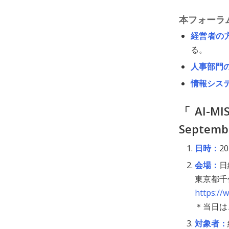
本フォーラ
経営者の
る。
人事部門
情報シス
「AI-
Septem
日時：
2
会場：
日
東京都千
https://
＊当日は
対象者：