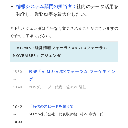
情報システム部門の担当者：
社内のデータ活用を
強化し、業務効率を最大化したい。
＊下記アジェンダは予告なく変更されることがございますの
で予めご了承ください。
「AI-MIS™経営情報フォーラム×AI/DXフォーラム
NOVEMBER」アジェンダ
13:30
挨拶「AI-MIS×AI/DXフォーラム マーケティン
～
グ」
13:40
AOSグループ 代表 佐々木 隆仁
13:40
「時代のスピードを超えて」
～
Stamp株式会社 代表取締役 村本 章憲 氏
14:00