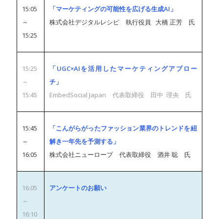
15:05
「マーケティングの可能性を広げる生成AI」
～
株式会社デジタルレシピ 執行役員 大橋 正芳 氏
15:25
15:25
「UGC×AIを活用したマーケティングアプロー
～
チ」
15:45
EmbedSocial Japan 代表取締役 田中 理央 氏
15:45
「こんがらがったファッション業界のトレンドを紐
～
解き一年先を予測する」
16:05
株式会社ニューロープ 代表取締役 酒井 聡 氏
16:05
アンケートのお願い
～
16:10