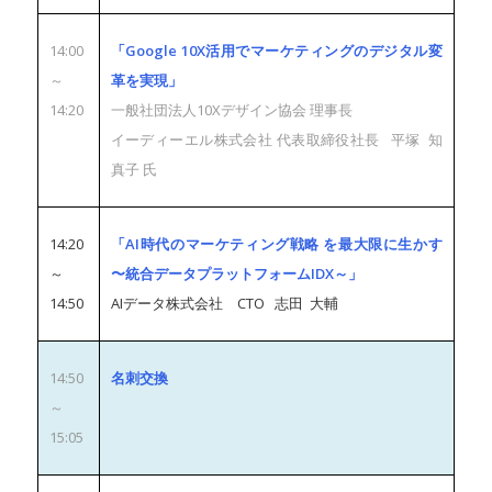
14:00
「Google 10X活用でマーケティングのデジタル変
～
革を実現」
14:20
一般社団法人10Xデザイン協会 理事長
イーディーエル株式会社 代表取締役社長 平塚 知
真子 氏
14:20
「AI時代のマーケティング戦略 を最大限に生かす
～
〜統合データプラットフォームIDX～」
14:50
AIデータ株式会社 CTO 志田 大輔
14:50
名刺交換
～
15:05