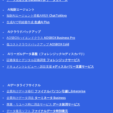
AI知財エージェント
知財AIエージェント搭載AI特許
ChatTokkyo
生成AIで明細書作成
生成AI Plus
AIクラウドバックアップ
AOSBOXハイエンドクラス
AOSBOX Business Pro
低コストクラウドバックアップ
AOSBOX Cold
AIリーガルデータ基盤（フォレンジック/eディスカバリ）
証拠保全とデジタル証拠調査
フォレンジックサービス
ドキュメントレビュー・訴訟支援
eディスカバリー支援サービス
AIデータライフサイクル
企業向けデータ移行
ファイナルパソコン引越しEnterprise
企業向けデータ消去
ターミネータ Business
廃棄・リユース時に消去サービス
データ抹消サービス
データ復元ソフト
ファイナルデータ特別復元