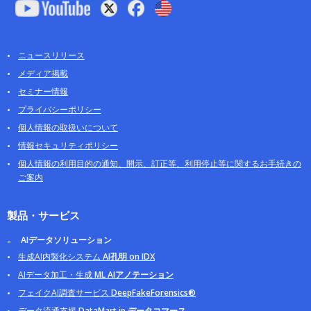
ニュースリリース
メディア掲載
セミナー情報
プライバシーポリシー
個人情報の取扱いについて
情報セキュリティポリシー
個人情報の利用目的の通知、開示、訂正等、利用停止等に関するお手続きの
ご案内
製品・サービス
AIデータソリューション
生成AI内製化システム
AI孔明 on IDX
AIデータ加工・生成
ML AIアノテーション
フェイクAI調査サービス
DeepFakeForensics®
データ流通支援
DataMart.jp データコマース