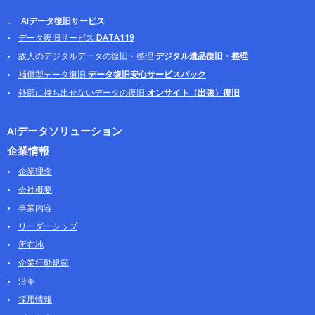
AIデータ復旧サービス
データ復旧サービス
DATA119
故人のデジタルデータの復旧・整理
デジタル遺品復旧・整理
補償型データ復旧
データ復旧安心サービスパック
外部に持ち出せないデータの復旧
オンサイト（出張）復旧
AIデータソリューション
企業情報
企業理念
会社概要
事業内容
リーダーシップ
所在地
企業行動規範
沿革
採用情報