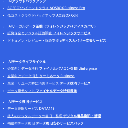
AIクラウドバックアップ
AOSBOXハイエンドクラス
AOSBOX Business Pro
低コストクラウドバックアップ
AOSBOX Cold
AIリーガルデータ基盤（フォレンジック/eディスカバリ）
証拠保全とデジタル証拠調査
フォレンジックサービス
ドキュメントレビュー・訴訟支援
eディスカバリー支援サービス
AIデータライフサイクル
企業向けデータ移行
ファイナルパソコン引越しEnterprise
企業向けデータ消去
ターミネータ Business
廃棄・リユース時に消去サービス
データ抹消サービス
データ復元ソフト
ファイナルデータ特別復元
AIデータ復旧サービス
データ復旧サービス
DATA119
故人のデジタルデータの復旧・整理
デジタル遺品復旧・整理
補償型データ復旧
データ復旧安心サービスパック