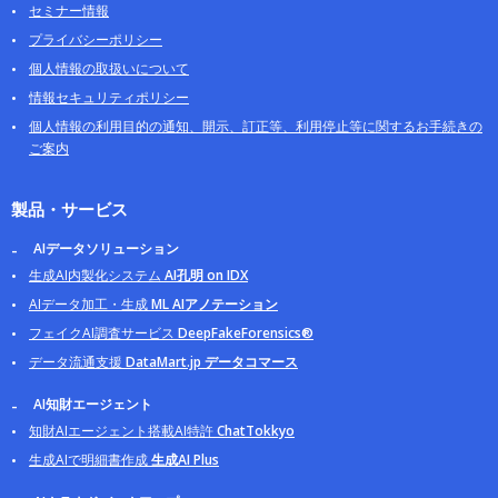
セミナー情報
プライバシーポリシー
個人情報の取扱いについて
情報セキュリティポリシー
個人情報の利用目的の通知、開示、訂正等、利用停止等に関するお手続きの
ご案内
製品・サービス
AIデータソリューション
生成AI内製化システム
AI孔明 on IDX
AIデータ加工・生成
ML AIアノテーション
フェイクAI調査サービス
DeepFakeForensics®
データ流通支援
DataMart.jp データコマース
AI知財エージェント
知財AIエージェント搭載AI特許
ChatTokkyo
生成AIで明細書作成
生成AI Plus