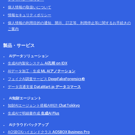
個人情報の取扱いについて
情報セキュリティポリシー
個人情報の利用目的の通知、開示、訂正等、利用停止等に関するお手続きの
ご案内
製品・サービス
AIデータソリューション
生成AI内製化システム
AI孔明 on IDX
AIデータ加工・生成
ML AIアノテーション
フェイクAI調査サービス
DeepFakeForensics®
データ流通支援
DataMart.jp データコマース
AI知財エージェント
知財AIエージェント搭載AI特許
ChatTokkyo
生成AIで明細書作成
生成AI Plus
AIクラウドバックアップ
AOSBOXハイエンドクラス
AOSBOX Business Pro