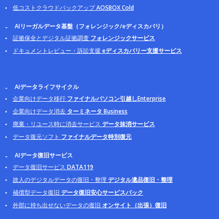
低コストクラウドバックアップ
AOSBOX Cold
AIリーガルデータ基盤（フォレンジック/eディスカバリ）
証拠保全とデジタル証拠調査
フォレンジックサービス
ドキュメントレビュー・訴訟支援
eディスカバリー支援サービス
AIデータライフサイクル
企業向けデータ移行
ファイナルパソコン引越しEnterprise
企業向けデータ消去
ターミネータ Business
廃棄・リユース時に消去サービス
データ抹消サービス
データ復元ソフト
ファイナルデータ特別復元
AIデータ復旧サービス
データ復旧サービス
DATA119
故人のデジタルデータの復旧・整理
デジタル遺品復旧・整理
補償型データ復旧
データ復旧安心サービスパック
外部に持ち出せないデータの復旧
オンサイト（出張）復旧