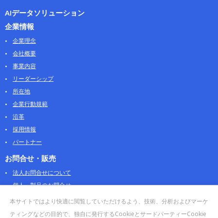
AIデータソリューション
企業情報
企業理念
会社概要
事業内容
リーダーシップ
所在地
企業行動規範
沿革
採用情報
パートナー
お問合せ・販売
法人お問合せについて
個人・製品のお問合せ
AOSストア
本サイトではより快適に閲覧していただけるよう、技術、分析およびマーケ
クラウドデータカンパニー 法人向けガイド
ティングなどの目的で、独自に発行するCookieとサードパーティーCookie