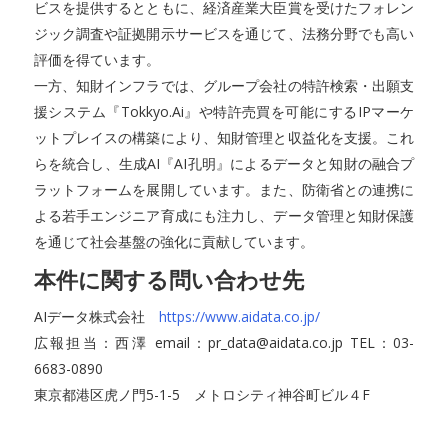
ビスを提供するとともに、経済産業大臣賞を受けたフォレン
ジック調査や証拠開示サービスを通じて、法務分野でも高い
評価を得ています。
一方、知財インフラでは、グループ会社の特許検索・出願支
援システム『Tokkyo.Ai』や特許売買を可能にするIPマーケ
ットプレイスの構築により、知財管理と収益化を支援。これ
らを統合し、生成AI『AI孔明』によるデータと知財の融合プ
ラットフォームを展開しています。また、防衛省との連携に
よる若手エンジニア育成にも注力し、データ管理と知財保護
を通じて社会基盤の強化に貢献しています。
本件に関する問い合わせ先
AIデータ株式会社
https://www.aidata.co.jp/
広報担当：西澤 email：pr_data@aidata.co.jp TEL：03-
6683-0890
東京都港区虎ノ門5-1-5 メトロシティ神谷町ビル４F