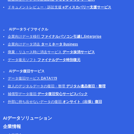
ドキュメントレビュー・訴訟支援
eディスカバリー支援サービス
AIデータライフサイクル
企業向けデータ移行
ファイナルパソコン引越しEnterprise
企業向けデータ消去
ターミネータ Business
廃棄・リユース時に消去サービス
データ抹消サービス
データ復元ソフト
ファイナルデータ特別復元
AIデータ復旧サービス
データ復旧サービス
DATA119
故人のデジタルデータの復旧・整理
デジタル遺品復旧・整理
補償型データ復旧
データ復旧安心サービスパック
外部に持ち出せないデータの復旧
オンサイト（出張）復旧
AIデータソリューション
企業情報