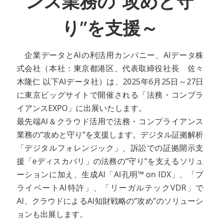
ンス業務の“攻めと守
り”を支援～
企業データとAIの利活用カンパニー、AIデータ株
式会社（本社：東京都港区、代表取締役社長 佐々
木隆仁 以下AIデータ社）は、2025年6月25日～27日
に東京ビッグサイトで開催される「法務・コンプラ
イアンスEXPO」に出展いたします。
最先端AI＆クラウド活用で法務・コンプライアンス
業務の“攻めと守り”を支援します。デジタル証拠解析
「デジタルフォレンジック」、訴訟での証拠開示支
援「eディスカバリ」の法務の“守り”を支えるソリュ
ーションに加え、生成AI「AI孔明™ on IDX」、「プ
ライベートAI特許」、「リーガルテックVDR」で
AI、クラウドによるAI知財戦略の“攻め”のソリューシ
ョンも出展します。