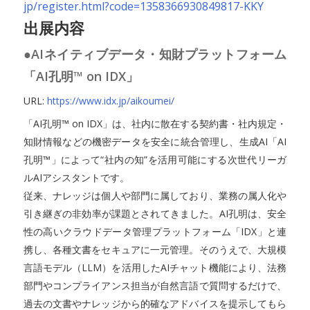
jp/register.html?code=1358366930849817-KKY
出展内容
●AIネイティブデータ・知財プラットフォーム
「AI孔明™ on IDX」
URL:
https://www.idx.jp/aikoumei/
「AI孔明™ on IDX」は、社内に散在する契約書・社内規定・
知財情報などの機密データを安全に統合管理し、生成AI「AI
孔明™」によって“社内の知”を活用可能にする次世代リーガ
ルAIアシスタントです。
従来、ナレッジは個人や部門に属しており、業務の属人化や
引き継ぎの非効率が課題とされてきました。AI孔明は、安全
性の高いクラウドデータ管理プラットフォーム「IDX」と連
携し、各種文書をセキュアに一元管理。そのうえで、大規模
言語モデル（LLM）を活用したAIチャット機能により、法務
部門やコンプライアンス担当が自然言語で質問するだけで、
過去の文書やナレッジから的確なアドバイスを提示してもら