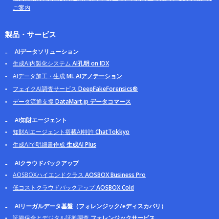
ご案内
製品・サービス
AIデータソリューション
生成AI内製化システム
AI孔明 on IDX
AIデータ加工・生成
ML AIアノテーション
フェイクAI調査サービス
DeepFakeForensics®
データ流通支援
DataMart.jp データコマース
AI知財エージェント
知財AIエージェント搭載AI特許
ChatTokkyo
生成AIで明細書作成
生成AI Plus
AIクラウドバックアップ
AOSBOXハイエンドクラス
AOSBOX Business Pro
低コストクラウドバックアップ
AOSBOX Cold
AIリーガルデータ基盤（フォレンジック/eディスカバリ）
証拠保全とデジタル証拠調査
フォレンジックサービス