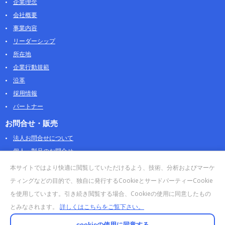
企業理念
会社概要
事業内容
リーダーシップ
所在地
企業行動規範
沿革
採用情報
パートナー
お問合せ・販売
法人お問合せについて
個人・製品のお問合せ
AOSストア
本サイトではより快適に閲覧していただけるよう、技術、分析およびマーケ
クラウドデータカンパニー 法人向けガイド
ティングなどの目的で、独自に発行するCookieとサードパーティーCookie
販売終了・サポート終了製品
を使用しています。引き続き閲覧する場合、Cookieの使用に同意したもの
とみなされます。
詳しくはこちらをご覧下さい。
cookieの使用に同意する