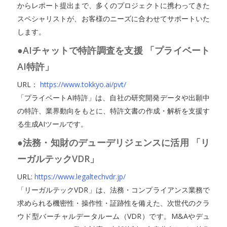
からレポート提出まで、多くのプロジェクトに携わってきた
スペシャリストが、お客様のニーズに合わせてサポートいた
します。
●AIチャットで特許調査を支援 「プライベート
AI特許」
URL：
https://www.tokkyo.ai/pvt/
「プライベートAI特許」は、自社の研究開発データや出願中
の特許、業界動向をもとに、特許文書の作成・解析を支援す
る生成AIツールです。
●法務・知財のデューデリジェンスに活用 「リ
ーガルテックVDR」
URL:
https://www.legaltechvdr.jp/
「リーガルテックVDR」は、法務・コンプライアンス業務で
求められる機密性・操作性・証跡性を備えた、次世代のクラ
ウド型バーチャルデータルーム（VDR）です。M&Aやデュ