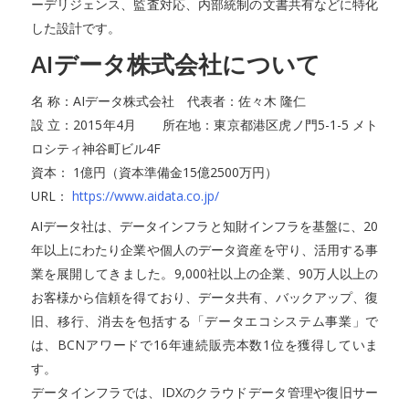
ーデリジェンス、監査対応、内部統制の文書共有などに特化
した設計です。
AIデータ株式会社について
名 称：AIデータ株式会社 代表者：佐々木 隆仁
設 立：2015年4月 所在地：東京都港区虎ノ門5-1-5 メト
ロシティ神谷町ビル4F
資本： 1億円（資本準備金15億2500万円）
URL：
https://www.aidata.co.jp/
AIデータ社は、データインフラと知財インフラを基盤に、20
年以上にわたり企業や個人のデータ資産を守り、活用する事
業を展開してきました。9,000社以上の企業、90万人以上の
お客様から信頼を得ており、データ共有、バックアップ、復
旧、移行、消去を包括する「データエコシステム事業」で
は、BCNアワードで16年連続販売本数1位を獲得していま
す。
データインフラでは、IDXのクラウドデータ管理や復旧サー