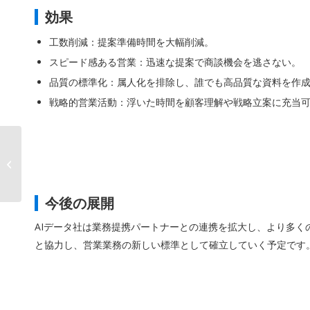
効果
工数削減：提案準備時間を大幅削減。
スピード感ある営業：迅速な提案で商談機会を逃さない。
品質の標準化：属人化を排除し、誰でも高品質な資料を作
戦略的営業活動：浮いた時間を顧客理解や戦略立案に充当
AIデータ社、経済産業
省「持続可能な物流効
率化実証事�...
今後の展開
AIデータ社は業務提携パートナーとの連携を拡大し、より多く
と協力し、営業業務の新しい標準として確立していく予定です