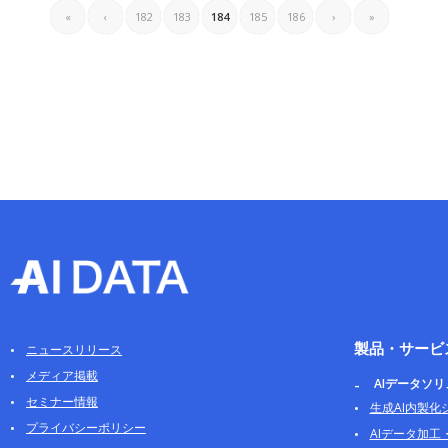
«
‹
182
183
184
185
186
›
»
製品・サービ
ニュースリリース
メディア掲載
AIデータソ
セミナー情報
生成AI内製化
プライバシーポリシー
AIデータ加工