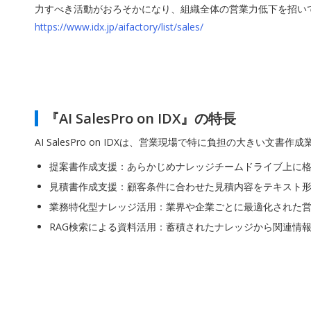
力すべき活動がおろそかになり、組織全体の営業力低下を招い
https://www.idx.jp/aifactory/list/sales/
『AI SalesPro on IDX』の特長
AI SalesPro on IDXは、営業現場で特に負担の大きい文
提案書作成支援：あらかじめナレッジチームドライブ上に
見積書作成支援：顧客条件に合わせた見積内容をテキスト
業務特化型ナレッジ活用：業界や企業ごとに最適化された
RAG検索による資料活用：蓄積されたナレッジから関連情