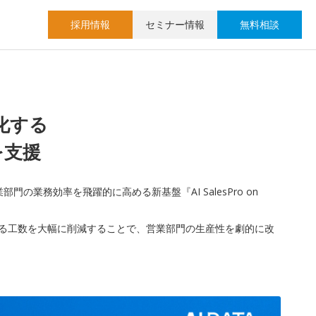
採用情報
セミナー情報
無料相談
化する
革を支援
業務効率を飛躍的に高める新基盤『AI SalesPro on
かかる工数を大幅に削減することで、営業部門の生産性を劇的に改