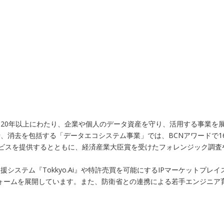
20年以上にわたり、企業や個人のデータ資産を守り、活用する事業を展
、消去を包括する「データエコシステム事業」では、BCNアワードで1
ービスを提供するとともに、経済産業大臣賞を受けたフォレンジック調
システム『Tokkyo.Ai』や特許売買を可能にするIPマーケットプ
トフォームを展開しています。また、防衛省との連携による若手エンジニ