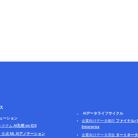
ス
AIデータライフサイクル
リューション
企業向けデータ移行
ファイナルパ
システム
AI孔明 on IDX
Enterprise
・生成
ML AIアノテーション
企業向けデータ消去
ターミネータ B