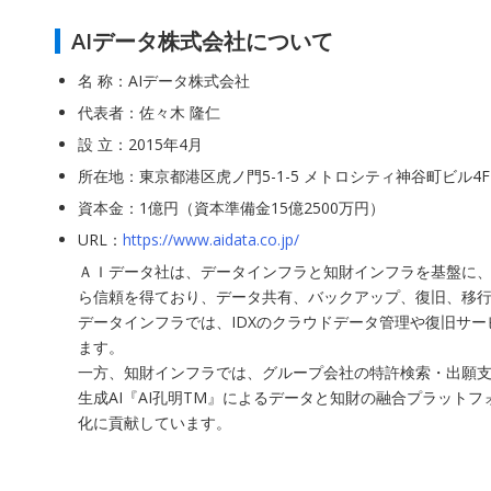
AIデータ株式会社について
名 称：AIデータ株式会社
代表者：佐々木 隆仁
設 立：2015年4月
所在地：東京都港区虎ノ門5-1-5 メトロシティ神谷町ビル4F
資本金：1億円（資本準備金15億2500万円）
URL：
https://www.aidata.co.jp/
ＡＩデータ社は、データインフラと知財インフラを基盤に、
ら信頼を得ており、データ共有、バックアップ、復旧、移行
データインフラでは、IDXのクラウドデータ管理や復旧サ
ます。
一方、知財インフラでは、グループ会社の特許検索・出願支援
生成AI『AI孔明TM』によるデータと知財の融合プラッ
化に貢献しています。