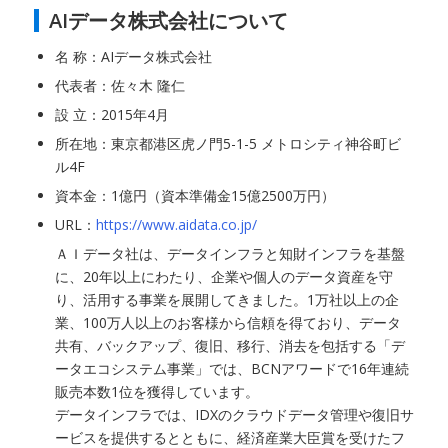
AIデータ株式会社について
名 称：AIデータ株式会社
代表者：佐々木 隆仁
設 立：2015年4月
所在地：東京都港区虎ノ門5-1-5 メトロシティ神谷町ビ
ル4F
資本金：1億円（資本準備金15億2500万円）
URL：
https://www.aidata.co.jp/
ＡＩデータ社は、データインフラと知財インフラを基盤
に、20年以上にわたり、企業や個人のデータ資産を守
り、活用する事業を展開してきました。1万社以上の企
業、100万人以上のお客様から信頼を得ており、データ
共有、バックアップ、復旧、移行、消去を包括する「デ
ータエコシステム事業」では、BCNアワードで16年連続
販売本数1位を獲得しています。
データインフラでは、IDXのクラウドデータ管理や復旧サ
ービスを提供するとともに、経済産業大臣賞を受けたフ