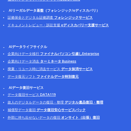
AIリーガルデータ基盤（フォレンジック/eディスカバリ）
証拠保全とデジタル証拠調査
フォレンジックサービス
ドキュメントレビュー・訴訟支援
eディスカバリー支援サービス
AIデータライフサイクル
企業向けデータ移行
ファイナルパソコン引越しEnterprise
企業向けデータ消去
ターミネータ Business
廃棄・リユース時に消去サービス
データ抹消サービス
データ復元ソフト
ファイナルデータ特別復元
AIデータ復旧サービス
データ復旧サービス
DATA119
故人のデジタルデータの復旧・整理
デジタル遺品復旧・整理
補償型データ復旧
データ復旧安心サービスパック
外部に持ち出せないデータの復旧
オンサイト（出張）復旧