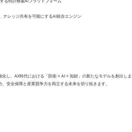
対応する特許検索AIプラットフォーム
ント作成、ナレッジ共有を可能にするAI統合エンジン
し、AX時代における「防衛 × AI × 知財」の新たなモデルを創出し
を高め、安全保障と産業競争力を両立する未来を切り拓きます。