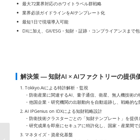
最大72業界対応のホワイトラベル群戦略
業界必須ガイドラインをAIテンプレート化
最短1日で現場導入可能
DXに加え、GX/ESG・知財・証跡・コンプライアンスまで
解決策 ― 知財AI × AIファクトリーの提供
Tokkyo.Aiによる特許解析・監視
・防衛産業に関連するAI、量子通信、衛星、無人機技術の特
・他国企業・研究機関の出願動向を自動追跡し、戦略的な
AI IPGenius on IDXによる知財戦略設計
・防衛技術クラスターごとの「知財テンプレート」を提供し
・研究成果を即座にセキュアに特許化し、国家・産業間で
新幹線型AI基盤”で産業
マネタイズ・資産化基盤
を再編 ─『AIファクトリ