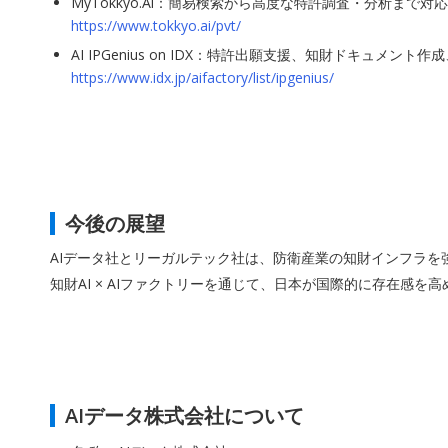
MyTokkyo.Ai：簡易検索から高度な特許調査・分析まで
https://www.tokkyo.ai/pvt/
AI IPGenius on IDX：特許出願支援、知財ドキュメ
https://www.idx.jp/aifactory/list/ipgenius/
今後の展望
AIデータ社とリーガルテック社は、防衛産業の知財インフラを強化
知財AI × AIファクトリーを通じて、日本が国際的に存在感
AIデータ株式会社について