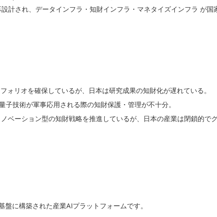
もAI基盤で再設計され、データインフラ・知財インフラ・マネタイズインフラ 
トフォリオを確保しているが、日本は研究成果の知財化が遅れている。
生用AIや量子技術が軍事応用される際の知財保護・管理が不十分。
ンイノベーション型の知財戦略を推進しているが、日本の産業は閉鎖的で
X」を基盤に構築された産業AIプラットフォームです。