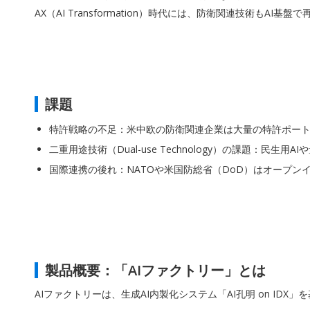
AX（AI Transformation）時代には、防衛関連技術
課題
特許戦略の不足：米中欧の防衛関連企業は大量の特許ポー
二重用途技術（Dual-use Technology）の課題：民
国際連携の後れ：NATOや米国防総省（DoD）はオープ
製品概要：「AIファクトリー」とは
AIファクトリーは、生成AI内製化システム「AI孔明 on ID