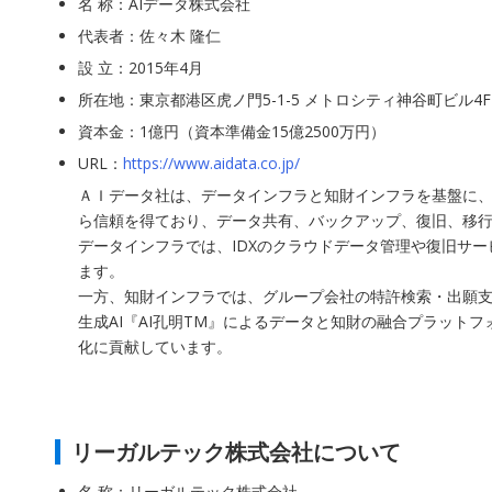
名 称：AIデータ株式会社
代表者：佐々木 隆仁
設 立：2015年4月
所在地：東京都港区虎ノ門5-1-5 メトロシティ神谷町ビル4F
資本金：1億円（資本準備金15億2500万円）
URL：
https://www.aidata.co.jp/
ＡＩデータ社は、データインフラと知財インフラを基盤に、
ら信頼を得ており、データ共有、バックアップ、復旧、移行
データインフラでは、IDXのクラウドデータ管理や復旧サ
ます。
一方、知財インフラでは、グループ会社の特許検索・出願支援
生成AI『AI孔明TM』によるデータと知財の融合プラッ
化に貢献しています。
リーガルテック株式会社について
名 称：リーガルテック株式会社