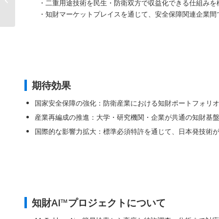
・二重用途技術を民生・防衛双方で収益化できる仕組みを
ー』が日本発の標準に...
・知財マーケットプレイスを通じて、安全保障関連企業間
期待効果
国家安全保障の強化：防衛産業における知財ポートフォリ
産業再編成の推進：大学・研究機関・企業が共通の知財基
国際的な影響力拡大：標準必須特許を通じて、日本発技術
知財AI™プロジェクトについて