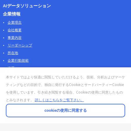
AIデータソリューション
企業情報
企業理念
会社概要
事業内容
リーダーシップ
所在地
企業行動規範
沿革
採用情報
本サイトではより快適に閲覧していただけるよう、技術、分析およびマーケ
パートナー
ティングなどの目的で、独自に発行するCookieとサードパーティーCookie
を使用しています。引き続き閲覧する場合、Cookieの使用に同意したもの
お問合せ・販売
とみなされます。
詳しくはこちらをご覧下さい。
法人お問合せについて
個人・製品のお問合せ
cookieの使用に同意する
AOSストア
クラウドデータカンパニー 法人向けガイド