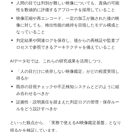
人間の目では判別が難しい映像についても、真偽の可能
性を数値的に評価するアプローチを採用していること
映像圧縮や再エンコード、一定の加工が施された後の映
像に対しても、検出性能の維持を目指したモデル構成と
なっていること
判定結果や関連ログを保存し、後からの再検証や監査プ
ロセスで参照できるアーキテクチャを備えていること
AIデータ社では、これらの研究成果を活用しつつ、
「人の目だけに依存しない映像鑑定」がどの程度実現し
得るか
既存の目視チェックや不正検知システムとどのように組
み合わせるべきか
証拠性・説明責任を踏まえた判定ログの管理・保存ルー
ルをどう設計すべきか
といった観点から、「実務で使えるAI映像鑑定基盤」となり
得るかを検証しています。