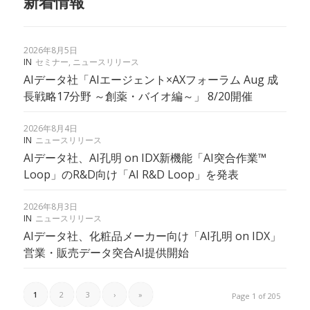
新着情報
2026年8月5日
IN
セミナー
,
ニュースリリース
AIデータ社「AIエージェント×AXフォーラム Aug 成
長戦略17分野 ～創薬・バイオ編～」 8/20開催
2026年8月4日
IN
ニュースリリース
AIデータ社、AI孔明 on IDX新機能「AI突合作業™︎
Loop」のR&D向け「AI R&D Loop」を発表
2026年8月3日
IN
ニュースリリース
AIデータ社、化粧品メーカー向け「AI孔明 on IDX」
営業・販売データ突合AI提供開始
1
2
3
›
»
Page 1 of 205