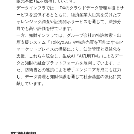
販売本数1位を獲得しています。
データインフラでは、IDXのクラウドデータ管理や復旧サ
ービスを提供するとともに、経済産業大臣賞を受けたフ
ォレンジック調査や証拠開示サービスを通じて、法務分
野でも高い評価を得ています。
一方、知財インフラでは、グループ会社の特許検索・出
願支援システム『Tokkyo.Ai』や特許売買を可能にするIP
マーケットプレイスの構築により、知財管理と収益化を
支援。これらを統合し、生成AI『AI孔明TM』によるデー
タと知財の融合プラットフォームを展開しています。ま
た、防衛省との連携による若手エンジニア育成にも注力
し、データ管理と知財保護を通じて社会基盤の強化に貢
献しています。