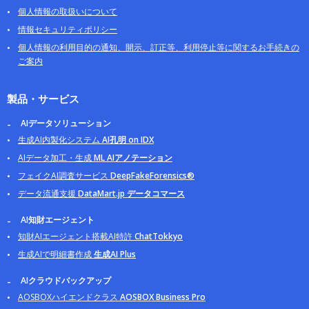
個人情報の取扱いについて
情報セキュリティポリシー
個人情報の利用目的の通知、開示、訂正等、利用停止等に関するお手続きの
ご案内
製品・サービス
AIデータソリューション
生成AI内製化システム
AI孔明 on IDX
AIデータ加工・生成
ML AIアノテーション
フェイクAI調査サービス
DeepFakeForensics®
データ流通支援
DataMart.jp データコマース
AI知財エージェント
知財AIエージェント搭載AI特許
ChatTokkyo
生成AIで明細書作成
生成AI Plus
AIクラウドバックアップ
AOSBOXハイエンドクラス
AOSBOX Business Pro