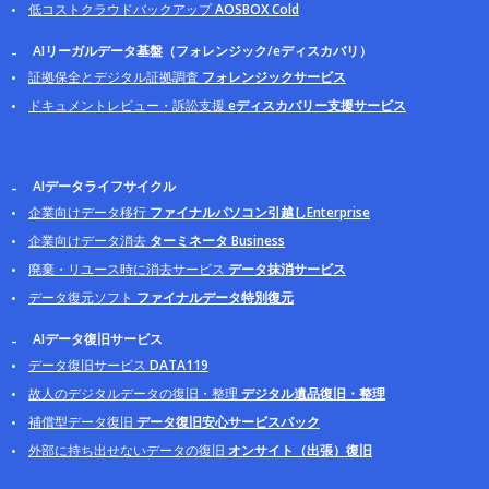
低コストクラウドバックアップ
AOSBOX Cold
AIリーガルデータ基盤（フォレンジック/eディスカバリ）
証拠保全とデジタル証拠調査
フォレンジックサービス
ドキュメントレビュー・訴訟支援
eディスカバリー支援サービス
AIデータライフサイクル
企業向けデータ移行
ファイナルパソコン引越しEnterprise
企業向けデータ消去
ターミネータ Business
廃棄・リユース時に消去サービス
データ抹消サービス
データ復元ソフト
ファイナルデータ特別復元
AIデータ復旧サービス
データ復旧サービス
DATA119
故人のデジタルデータの復旧・整理
デジタル遺品復旧・整理
補償型データ復旧
データ復旧安心サービスパック
外部に持ち出せないデータの復旧
オンサイト（出張）復旧