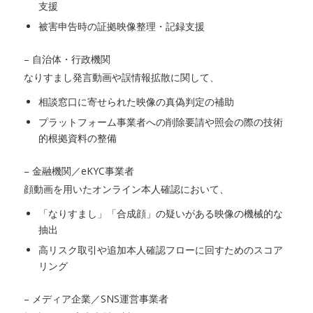
支援
被害申告時の証拠映像整理・記録支援
– 自治体・行政機関
なりすまし発言動画や誤情報拡散に関して、
相談窓口に寄せられた映像の真偽判定の補助
プラットフォーム事業者への削除要請や照会の際の技術
的根拠資料の整備
– 金融機関／eKYC事業者
顔動画を用いたオンライン本人確認において、
「なりすまし」「合成顔」の疑いがある映像の機械的な
抽出
高リスク取引や追加本人確認フローに回すためのスコア
リング
– メディア企業／SNS運営事業者