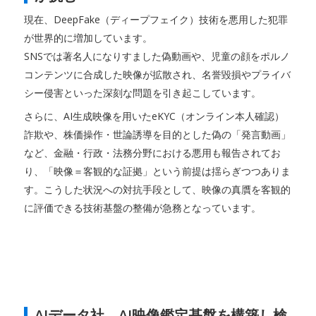
現在、DeepFake（ディープフェイク）技術を悪用した犯罪
が世界的に増加しています。
SNSでは著名人になりすました偽動画や、児童の顔をポルノ
コンテンツに合成した映像が拡散され、名誉毀損やプライバ
シー侵害といった深刻な問題を引き起こしています。
さらに、AI生成映像を用いたeKYC（オンライン本人確認）
詐欺や、株価操作・世論誘導を目的とした偽の「発言動画」
など、金融・行政・法務分野における悪用も報告されてお
り、「映像＝客観的な証拠」という前提は揺らぎつつありま
す。こうした状況への対抗手段として、映像の真贋を客観的
に評価できる技術基盤の整備が急務となっています。
AIデータ社、AI映像鑑定基盤を構築し検