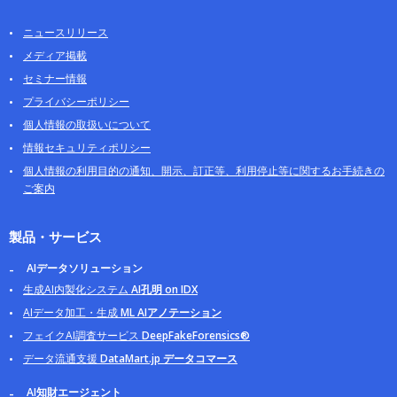
ニュースリリース
メディア掲載
セミナー情報
プライバシーポリシー
個人情報の取扱いについて
情報セキュリティポリシー
個人情報の利用目的の通知、開示、訂正等、利用停止等に関するお手続きの
ご案内
製品・サービス
AIデータソリューション
生成AI内製化システム
AI孔明 on IDX
AIデータ加工・生成
ML AIアノテーション
フェイクAI調査サービス
DeepFakeForensics®
データ流通支援
DataMart.jp データコマース
AI知財エージェント