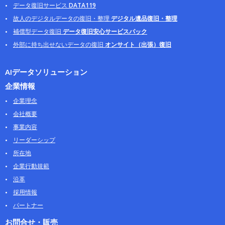
データ復旧サービス
DATA119
故人のデジタルデータの復旧・整理
デジタル遺品復旧・整理
補償型データ復旧
データ復旧安心サービスパック
外部に持ち出せないデータの復旧
オンサイト（出張）復旧
AIデータソリューション
企業情報
企業理念
会社概要
事業内容
リーダーシップ
所在地
企業行動規範
沿革
採用情報
パートナー
お問合せ・販売