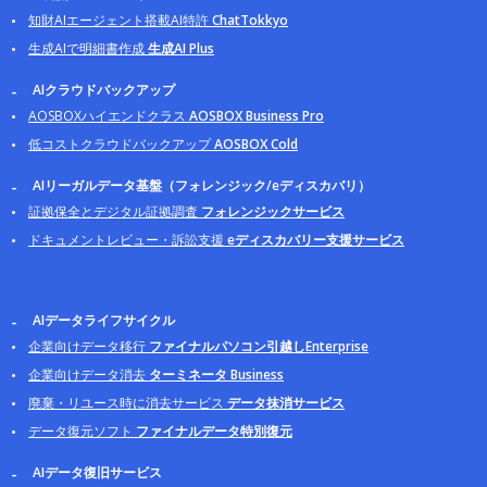
知財AIエージェント搭載AI特許
ChatTokkyo
生成AIで明細書作成
生成AI Plus
AIクラウドバックアップ
AOSBOXハイエンドクラス
AOSBOX Business Pro
低コストクラウドバックアップ
AOSBOX Cold
AIリーガルデータ基盤（フォレンジック/eディスカバリ）
証拠保全とデジタル証拠調査
フォレンジックサービス
ドキュメントレビュー・訴訟支援
eディスカバリー支援サービス
AIデータライフサイクル
企業向けデータ移行
ファイナルパソコン引越しEnterprise
企業向けデータ消去
ターミネータ Business
廃棄・リユース時に消去サービス
データ抹消サービス
データ復元ソフト
ファイナルデータ特別復元
AIデータ復旧サービス