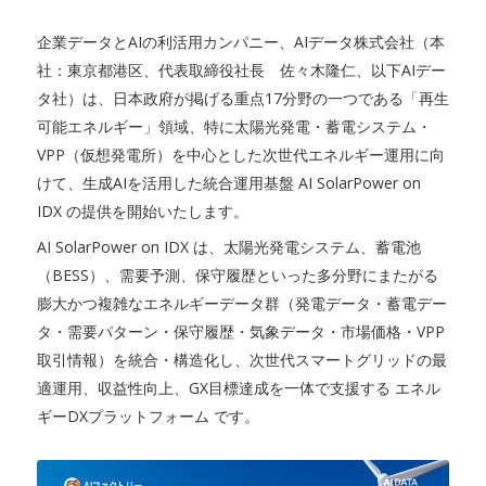
企業データとAIの利活用カンパニー、AIデータ株式会社（本
社：東京都港区、代表取締役社長 佐々木隆仁、以下AIデー
タ社）は、日本政府が掲げる重点17分野の一つである「再生
可能エネルギー」領域、特に太陽光発電・蓄電システム・
VPP（仮想発電所）を中心とした次世代エネルギー運用に向
けて、生成AIを活用した統合運用基盤 AI SolarPower on
IDX の提供を開始いたします。
AI SolarPower on IDX は、太陽光発電システム、蓄電池
（BESS）、需要予測、保守履歴といった多分野にまたがる
膨大かつ複雑なエネルギーデータ群（発電データ・蓄電デー
タ・需要パターン・保守履歴・気象データ・市場価格・VPP
取引情報）を統合・構造化し、次世代スマートグリッドの最
適運用、収益性向上、GX目標達成を一体で支援する エネル
ギーDXプラットフォーム です。