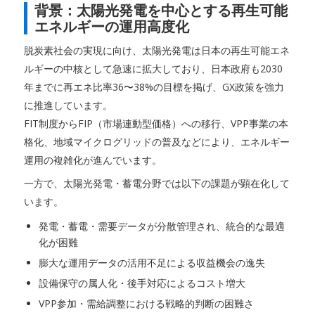
背景：太陽光発電を中心とする再生可能
エネルギーの運用高度化
脱炭素社会の実現に向け、太陽光発電は日本の再生可能エネ
ルギーの中核として急速に拡大しており、日本政府も2030
年までに再エネ比率36〜38%の目標を掲げ、GX政策を強力
に推進しています。
FIT制度からFIP（市場連動型価格）への移行、VPP事業の本
格化、地域マイクログリッドの普及などにより、エネルギー
運用の複雑化が進んでいます。
一方で、太陽光発電・蓄電分野では以下の課題が顕在化して
います。
発電・蓄電・需要データが分散管理され、統合的な最適
化が困難
膨大な運用データの活用不足による収益機会の逸失
設備保守の属人化・後手対応によるコスト増大
VPP参加・需給調整における戦略的判断の困難さ