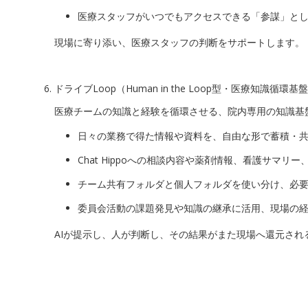
医療スタッフがいつでもアクセスできる「参謀」と
現場に寄り添い、医療スタッフの判断をサポートします。
ドライブLoop（Human in the Loop型・医療知識循環基
医療チームの知識と経験を循環させる、院内専用の知識基
日々の業務で得た情報や資料を、自由な形で蓄積・
Chat Hippoへの相談内容や薬剤情報、看護サマ
チーム共有フォルダと個人フォルダを使い分け、必
委員会活動の課題発見や知識の継承に活用、現場の
AIが提示し、人が判断し、その結果がまた現場へ還元され