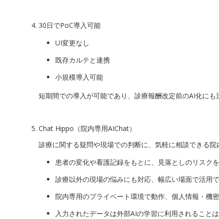
30日でPoC導入可能
UI変更なし
既存カルテと連携
小規模導入可能
短期間での導入が可能であり、診療報酬改定前のAI化にも
Chat Hippo（院内専用AIChat）
診療に関する疑問や現場での判断に、気軽に相談できる院内
患者の変化や看護記録をもとに、見落としのリスク
診療以外の現場の悩みにも対応、幅広い場面で活用
院内専用のプライベート環境で動作、個人情報・機
入力されたデータは外部AIの学習に利用されること