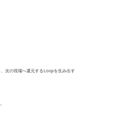
し、次の現場へ還元するLoopを生み出す
す。