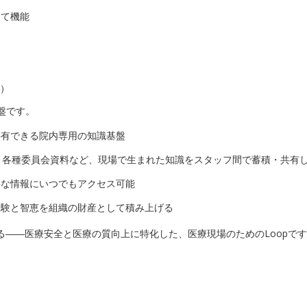
して機能
盤）
盤です。
共有できる院内専用の知識基盤
リー、各種委員会資料など、現場で生まれた知識をスタッフ間で蓄積・共有
要な情報にいつでもアクセス可能
経験と智恵を組織の財産として積み上げる
る――医療安全と医療の質向上に特化した、医療現場のためのLoopで