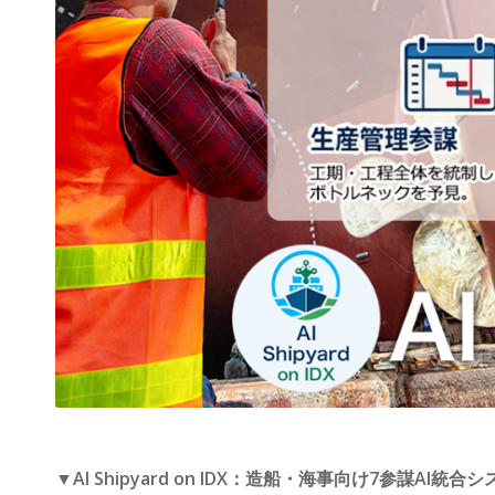
▼AI Shipyard on IDX：造船・海事向け7参謀AI統合