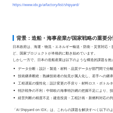
https://www.idx.jp/aifactory/list/shipyard/
背景：造船・海事産業が国家戦略の重要分
日本政府は、海運・物流・エネルギー輸送・防衛・災害対応・脱
ど、国家プロジェクトが本格的に動き始めています。
しかし一方で、日本の造船産業は以下のような構造的課題を抱
データ分断：設計・製造・材料・品質データが部門間で分
技術継承断絶：熟練技術者の知見が属人化し、若手への継
工程遅延の慢性化：設計変更の手戻り・材料ロス・ボトル
特許戦争の不利：中韓欧の海事特許網の把握不足により、
経営判断の精度不足：建造投資・工程計画・新燃料対応の
「AI Shipyard on IDX」は、これらの課題を解決すべく