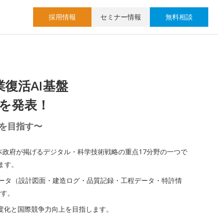
採用情報
セミナー情報
無料相談
復活AI基盤
デルを発表！
活を目指す〜
本政府が掲げるデジタル・科学技術戦略の重点17分野の一つで
します。
技術データ（設計図面・建造ログ・品質記録・工程データ・特許情
です。
度化と国際競争力向上を目指します。