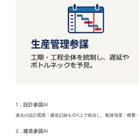
1．設計参謀AI
過去の設計図面・建造記録をIDX上で統合し、船体強度・燃費
2．建造参謀AI