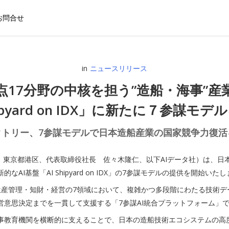
お問合せ
in
ニュースリリース
点17分野の中核を担う”造船・海事”産業
hipyard on IDX」に新たに７参謀モ
クトリー、7参謀モデルで日本造船産業の国家競争力復
社：東京都港区、代表取締役社長 佐々木隆仁、以下AIデータ社）は、日
基盤「AI Shipyard on IDX」の7参謀モデルの提供を開始いた
材料・品質・生産管理・知財・経営の7領域において、複雑かつ多段階にわたる
意思決定までを一貫して支援する「7参謀AI統合プラットフォーム」
事教育機関を横断的に支えることで、日本の造船技術エコシステムの高