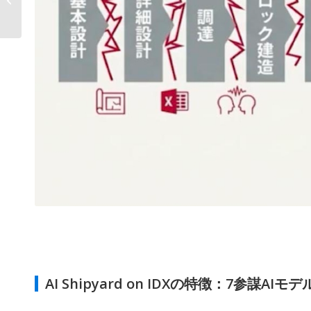
ラ向け「AI
CleanEnergy...
AI Shipyard on IDXの特徴：7参謀AIモデ