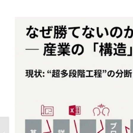
日本政府重点17分野対
応、再エネ・GXインフ