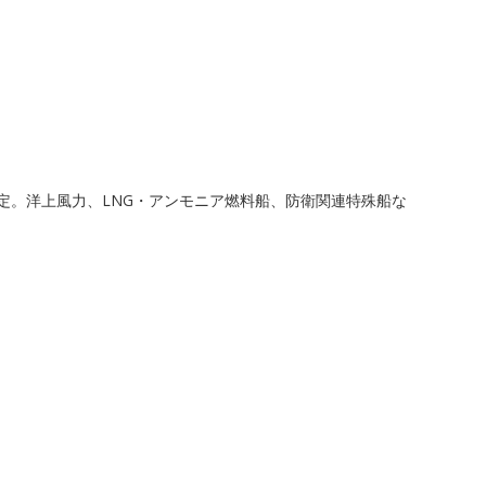
定。洋上風力、LNG・アンモニア燃料船、防衛関連特殊船な