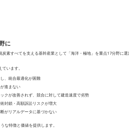
野に
炭素すべてを支える基幹産業として「海洋・極地」を重点17分野に選
えています。
離し、統合最適化が困難
承が進まない
ネックが改善されず、競合に対して建造速度で劣勢
技術封鎖・高額訴訟リスクが増大
判断がリアルデータに基づかない
以下のような特徴と価値を提供します。