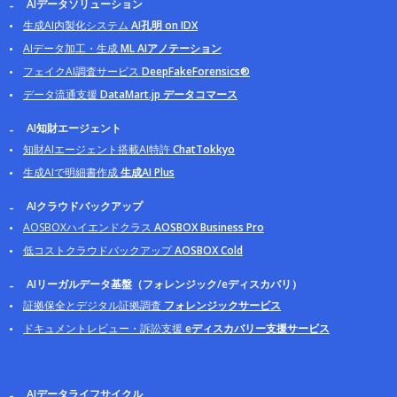
AIデータソリューション
生成AI内製化システム
AI孔明 on IDX
AIデータ加工・生成
ML AIアノテーション
フェイクAI調査サービス
DeepFakeForensics®
データ流通支援
DataMart.jp データコマース
AI知財エージェント
知財AIエージェント搭載AI特許
ChatTokkyo
生成AIで明細書作成
生成AI Plus
AIクラウドバックアップ
AOSBOXハイエンドクラス
AOSBOX Business Pro
低コストクラウドバックアップ
AOSBOX Cold
AIリーガルデータ基盤（フォレンジック/eディスカバリ）
証拠保全とデジタル証拠調査
フォレンジックサービス
ドキュメントレビュー・訴訟支援
eディスカバリー支援サービス
AIデータライフサイクル