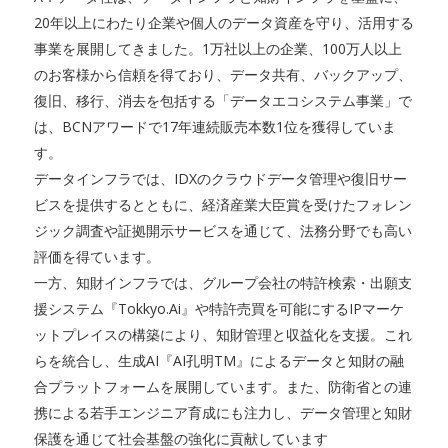
20年以上にわたり企業や個人のデータ資産を守り、活用する
事業を展開してきました。1万社以上の企業、100万人以上
のお客様から信頼を得ており、データ共有、バックアップ、
復旧、移行、消去を包括する「データエコシステム事業」で
は、BCNアワードで17年連続販売本数1位を獲得していま
す。
データインフラでは、IDXのクラウドデータ管理や復旧サー
ビスを提供するとともに、経済産業大臣賞を受けたフォレン
ジック調査や証拠開示サービスを通じて、法務分野でも高い
評価を得ています。
一方、知財インフラでは、グループ会社の特許検索・出願支
援システム『Tokkyo.Ai』や特許売買を可能にするIPマーケ
ットプレイスの構築により、知財管理と収益化を支援。これ
らを統合し、生成AI『AI孔明TM』によるデータと知財の融
合プラットフォームを展開しています。また、防衛省との連
携による若手エンジニア育成にも注力し、データ管理と知財
保護を通じて社会基盤の強化に貢献しています