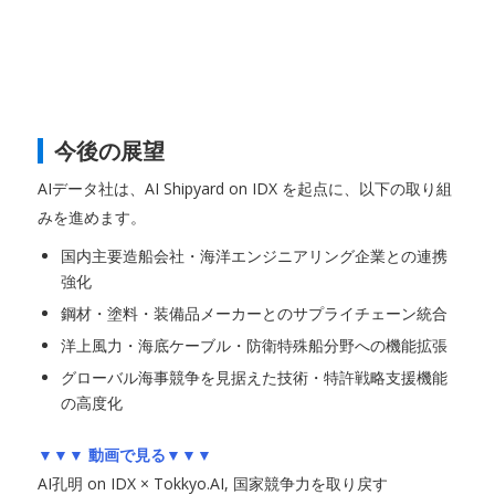
今後の展望
AIデータ社は、AI Shipyard on IDX を起点に、以下の取り組
みを進めます。
国内主要造船会社・海洋エンジニアリング企業との連携
強化
鋼材・塗料・装備品メーカーとのサプライチェーン統合
洋上風力・海底ケーブル・防衛特殊船分野への機能拡張
グローバル海事競争を見据えた技術・特許戦略支援機能
の高度化
▼▼▼ 動画で見る▼▼▼
AI孔明 on IDX × Tokkyo.AI, 国家競争力を取り戻す