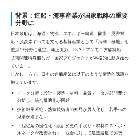
背景：造船・海事産業が国家戦略の重要
分野に
日本政府は、海運・物流・エネルギー輸送・防衛・災害対
応・脱炭素すべてを支える基幹産業として「海洋・極地」を
重点17分野に選定。洋上風力、LNG・アンモニア燃料船、
防衛関連特殊船など、国家プロジェクトが本格的に動き始め
ています。
しかし一方で、日本の造船産業は以下のような構造的課題を
抱えています。
データ分断：設計・製造・材料・品質データが部門間で
分離し、統合最適化が困難
技術継承断絶：熟練技術者の知見が属人化し、若手への
継承が進まない
工程遅延の慢性化：設計変更の手戻り・材料ロス・ボト
ルネックが改善されず、競合に対して建造速度で劣勢