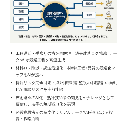
工程遅延・手戻りの構造的解消：過去建造ログ×設計デー
タ×AIが最適工程を高速生成
材料ロス削減・調達最適化：材料×工程×品質の最適化マ
ップをAIが提示
特許リスク完全回避：海外海事特許監視×回避設計の自動
化で訴訟リスクを事前排除
技術継承のAI化：熟練技術者の知見をAIナレッジとして
蓄積し、若手の短期戦力化を実現
経営意思決定の高度化：リアルデータ×AI分析による投
資・戦略判断