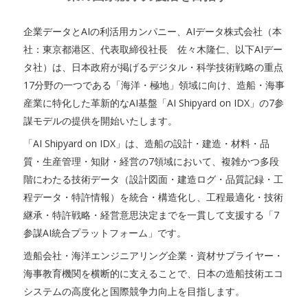
企業データとAIの利活用カンパニー、AIデータ株式会社（本
社：東京都港区、代表取締役社長 佐々木隆仁、以下AIデー
タ社）は、日本政府が掲げるデジタル・科学技術戦略の重点
17分野の一つである「海洋・極地」領域に向け、造船・海事
産業に特化した革新的なAI基盤「AI Shipyard on IDX」の7参
謀モデルの提供を開始いたします。
「AI Shipyard on IDX」は、造船の設計・建造・材料・品
質・生産管理・知財・経営の7領域において、複雑かつ多段
階にわたる技術データ（設計図面・建造ログ・品質記録・工
程データ・特許情報）を統合・構造化し、工程最適化・技術
継承・特許戦略・経営意思決定までを一貫して支援する「7
参謀AI統合プラットフォーム」です。
造船会社・海洋エンジニアリング企業・資材サプライヤー・
海事教育機関を横断的に支えることで、日本の造船技術エコ
システムの高度化と国際競争力向上を目指します。