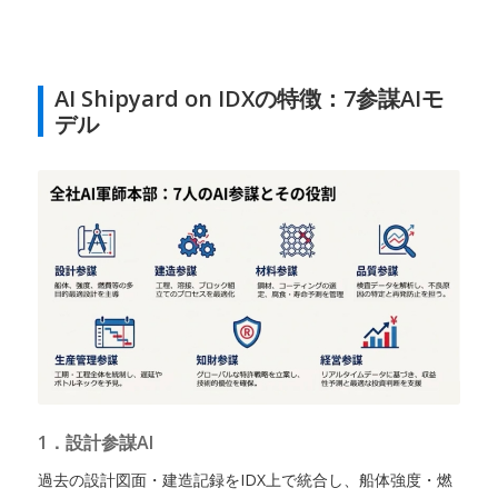
AI Shipyard on IDXの特徴：7参謀AIモ
デル
1．設計参謀AI
過去の設計図面・建造記録をIDX上で統合し、船体強度・燃