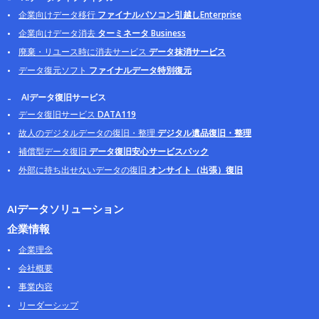
企業向けデータ移行
ファイナルパソコン引越しEnterprise
企業向けデータ消去
ターミネータ Business
廃棄・リユース時に消去サービス
データ抹消サービス
データ復元ソフト
ファイナルデータ特別復元
AIデータ復旧サービス
データ復旧サービス
DATA119
故人のデジタルデータの復旧・整理
デジタル遺品復旧・整理
補償型データ復旧
データ復旧安心サービスパック
外部に持ち出せないデータの復旧
オンサイト（出張）復旧
AIデータソリューション
企業情報
企業理念
会社概要
事業内容
リーダーシップ