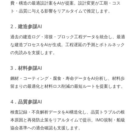
費・構造の最適設計案をAIが提案。設計変更が工期・コス
ト・品質に与える影響をリアルタイムで推定します。
2．建造参謀AI
過去の建造ログ・溶接・ブロック工程データを統合し、最適
な建造プロセスをAIが生成。工程遅延の予測とボトルネック
の先読みを支援します。
3．材料参謀AI
鋼材・コーティング・腐食・寿命データをAI分析し、材料歩
留まりの最適化と材料ロス削減の最短ルートを提案します。
4．品質参謀AI
検査記録・不良解析データをAI構造化し、品質トラブルの根
本原因と再発防止策をリアルタイムで提示。IMO規制・船級
協会基準への適合確認も支援します。