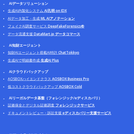
AIデータソリューション
生成AI内製化システム
AI孔明 on IDX
AIデータ加工・生成
ML AIアノテーション
フェイクAI調査サービス
DeepFakeForensics®
データ流通支援
DataMart.jp データコマース
AI知財エージェント
知財AIエージェント搭載AI特許
ChatTokkyo
生成AIで明細書作成
生成AI Plus
AIクラウドバックアップ
AOSBOXハイエンドクラス
AOSBOX Business Pro
低コストクラウドバックアップ
AOSBOX Cold
AIリーガルデータ基盤（フォレンジック/eディスカバリ）
証拠保全とデジタル証拠調査
フォレンジックサービス
ドキュメントレビュー・訴訟支援
eディスカバリー支援サービス