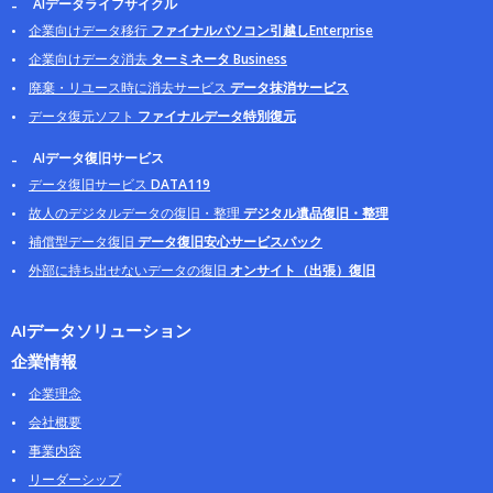
AIデータライフサイクル
企業向けデータ移行
ファイナルパソコン引越しEnterprise
企業向けデータ消去
ターミネータ Business
廃棄・リユース時に消去サービス
データ抹消サービス
データ復元ソフト
ファイナルデータ特別復元
AIデータ復旧サービス
データ復旧サービス
DATA119
故人のデジタルデータの復旧・整理
デジタル遺品復旧・整理
補償型データ復旧
データ復旧安心サービスパック
外部に持ち出せないデータの復旧
オンサイト（出張）復旧
AIデータソリューション
企業情報
企業理念
会社概要
事業内容
リーダーシップ