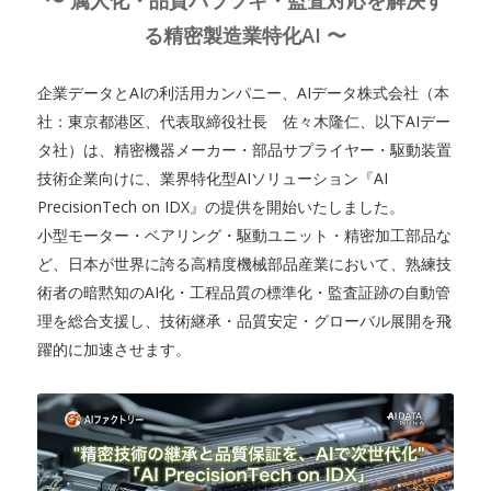
〜 属人化・品質バラツキ・監査対応を解決す
る精密製造業特化AI 〜
企業データとAIの利活用カンパニー、AIデータ株式会社（本
社：東京都港区、代表取締役社長 佐々木隆仁、以下AIデー
タ社）は、精密機器メーカー・部品サプライヤー・駆動装置
技術企業向けに、業界特化型AIソリューション『AI
PrecisionTech on IDX』の提供を開始いたしました。
小型モーター・ベアリング・駆動ユニット・精密加工部品な
ど、日本が世界に誇る高精度機械部品産業において、熟練技
術者の暗黙知のAI化・工程品質の標準化・監査証跡の自動管
理を総合支援し、技術継承・品質安定・グローバル展開を飛
躍的に加速させます。