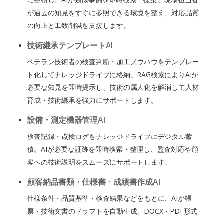
が過去の知見をすぐに参照できる環境を整え、対応品質
の向上と工数削減を支援します。
技術継承テンプレートAI
ベテラン技術者の検査判断・加工ノウハウをテンプレー
ト化してナレッジドライブに格納。RAG検索によりAIが
必要な知見を即時提示し、技術の属人化を解消して人材
育成・技術継承を強力にサポートします。
設備・測定機器管理AI
検査記録・点検ログをナレッジドライブにデジタル蓄
積。AIが必要な証跡を即時検索・整理し、監査対応や顧
客への技術説明をスムーズにサポートします。
顧客納品書類・仕様書・成績書作成AI
仕様条件・品質基準・検査結果などをもとに、AIが帳
票・技術文書のドラフトを自動生成。DOCX・PDF形式