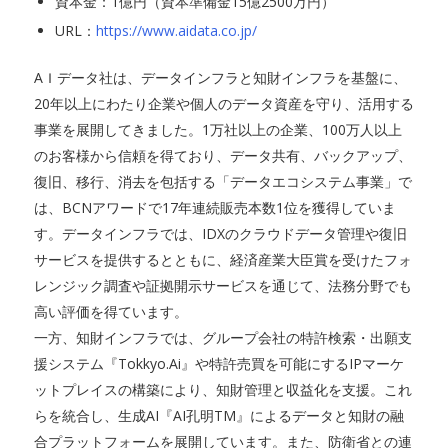
資本金：1億円（資本準備金15億2500万円）
URL：
https://www.aidata.co.jp/
AＩデータ社は、データインフラと知財インフラを基盤に、
20年以上にわたり企業や個人のデータ資産を守り、活用する
事業を展開してきました。1万社以上の企業、100万人以上
のお客様から信頼を得ており、データ共有、バックアップ、
復旧、移行、消去を包括する「データエコシステム事業」で
は、BCNアワードで17年連続販売本数1位を獲得していま
す。データインフラでは、IDXのクラウドデータ管理や復旧
サービスを提供するとともに、経済産業大臣賞を受けたフォ
レンジック調査や証拠開示サービスを通じて、法務分野でも
高い評価を得ています。
一方、知財インフラでは、グループ会社の特許検索・出願支
援システム『Tokkyo.Ai』や特許売買を可能にするIPマーケ
ットプレイスの構築により、知財管理と収益化を支援。これ
らを統合し、生成AI『AI孔明TM』によるデータと知財の融
合プラットフォームを展開しています。また、防衛省との連