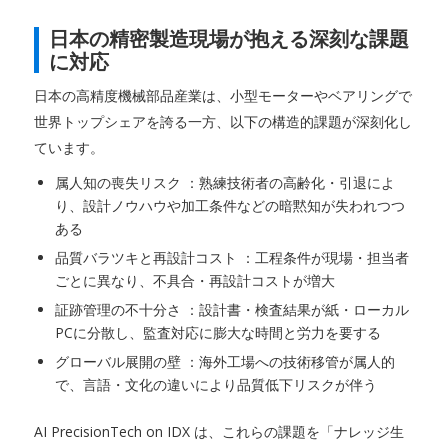
日本の精密製造現場が抱える深刻な課題
に対応
日本の高精度機械部品産業は、小型モーターやベアリングで
世界トップシェアを誇る一方、以下の構造的課題が深刻化し
ています。
属人知の喪失リスク ：熟練技術者の高齢化・引退によ
り、設計ノウハウや加工条件などの暗黙知が失われつつ
ある
品質バラツキと再設計コスト ：工程条件が現場・担当者
ごとに異なり、不具合・再設計コストが増大
証跡管理の不十分さ ：設計書・検査結果が紙・ローカル
PCに分散し、監査対応に膨大な時間と労力を要する
グローバル展開の壁 ：海外工場への技術移管が属人的
で、言語・文化の違いにより品質低下リスクが伴う
AI PrecisionTech on IDX は、これらの課題を「ナレッジ生