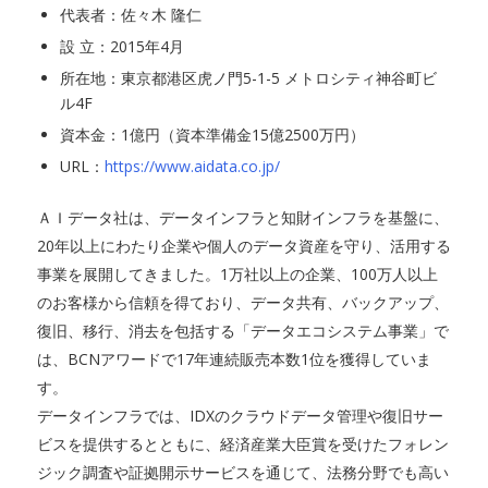
代表者：佐々木 隆仁
設 立：2015年4月
所在地：東京都港区虎ノ門5-1-5 メトロシティ神谷町ビ
ル4F
資本金：1億円（資本準備金15億2500万円）
URL：
https://www.aidata.co.jp/
ＡＩデータ社は、データインフラと知財インフラを基盤に、
20年以上にわたり企業や個人のデータ資産を守り、活用する
事業を展開してきました。1万社以上の企業、100万人以上
のお客様から信頼を得ており、データ共有、バックアップ、
復旧、移行、消去を包括する「データエコシステム事業」で
は、BCNアワードで17年連続販売本数1位を獲得していま
す。
データインフラでは、IDXのクラウドデータ管理や復旧サー
ビスを提供するとともに、経済産業大臣賞を受けたフォレン
ジック調査や証拠開示サービスを通じて、法務分野でも高い