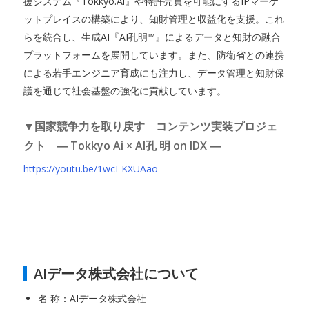
援システム『Tokkyo.Ai』や特許売買を可能にするIPマーケ
ットプレイスの構築により、知財管理と収益化を支援。これ
らを統合し、生成AI『AI孔明™』によるデータと知財の融合
プラットフォームを展開しています。また、防衛省との連携
による若手エンジニア育成にも注力し、データ管理と知財保
護を通じて社会基盤の強化に貢献しています。
▼国家競争力を取り戻す コンテンツ実装プロジェ
クト ― Tokkyo Ai × AI孔 明 on IDX ―
https://youtu.be/1wcI-KXUAao
AIデータ株式会社について
名 称：AIデータ株式会社