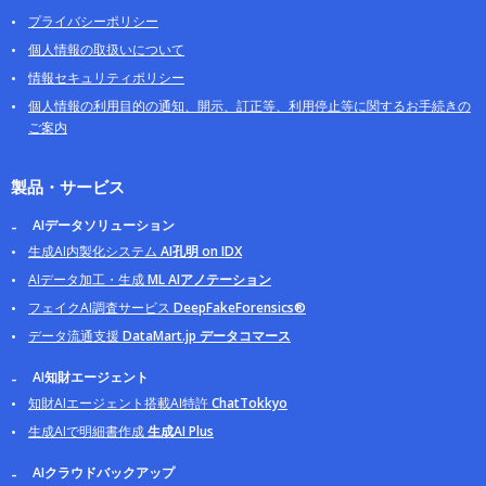
プライバシーポリシー
個人情報の取扱いについて
情報セキュリティポリシー
個人情報の利用目的の通知、開示、訂正等、利用停止等に関するお手続きの
ご案内
製品・サービス
AIデータソリューション
生成AI内製化システム
AI孔明 on IDX
AIデータ加工・生成
ML AIアノテーション
フェイクAI調査サービス
DeepFakeForensics®
データ流通支援
DataMart.jp データコマース
AI知財エージェント
知財AIエージェント搭載AI特許
ChatTokkyo
生成AIで明細書作成
生成AI Plus
AIクラウドバックアップ