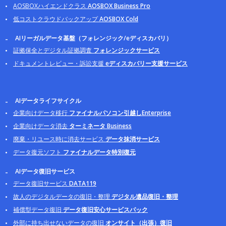
AOSBOXハイエンドクラス
AOSBOX Business Pro
低コストクラウドバックアップ
AOSBOX Cold
AIリーガルデータ基盤（フォレンジック/eディスカバリ）
証拠保全とデジタル証拠調査
フォレンジックサービス
ドキュメントレビュー・訴訟支援
eディスカバリー支援サービス
AIデータライフサイクル
企業向けデータ移行
ファイナルパソコン引越しEnterprise
企業向けデータ消去
ターミネータ Business
廃棄・リユース時に消去サービス
データ抹消サービス
データ復元ソフト
ファイナルデータ特別復元
AIデータ復旧サービス
データ復旧サービス
DATA119
故人のデジタルデータの復旧・整理
デジタル遺品復旧・整理
補償型データ復旧
データ復旧安心サービスパック
外部に持ち出せないデータの復旧
オンサイト（出張）復旧