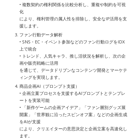
• 複数契約の権利関係を比較分析し、重複や制約を可視
化
により、権利管理の属人性を排除し、安全なIP活用を支
援します。
ファン行動データ解析
• SNS・EC・イベント参加などのファン行動ログをIDX
上で統合
• トレンド、人気キャラ、推し活状況を解析し、次の企
画や販売戦略に活用
を通じて、データドリブンなコンテンツ開発とマーケテ
ィングを実現します。
商品企画AI（プロンプト支援）
• 企画立案プロセスを支援するAIプロンプトとテンプレ
ートを実装可能
• 「新作ゲームの企画アイデア」「ファン層別グッズ展
開案」「世界観に沿ったスピンオフ案」などの企画生成
をAIが支援
により、クリエイターの意思決定と企画立案を高速化し
ます。