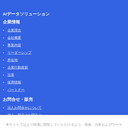
AIデータソリューション
企業情報
企業理念
会社概要
事業内容
リーダーシップ
所在地
企業行動規範
沿革
採用情報
パートナー
お問合せ・販売
法人お問合せについて
個人・製品のお問合せ
AOSストア
本サイトではより快適に閲覧していただけるよう、技術、分析およびマーケ