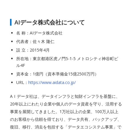
AIデータ株式会社について
名 称：AIデータ株式会社
代表者：佐々木 隆仁
設 立：2015年4月
所在地：東京都港区虎ノ門5-1-5 メトロシティ神谷町ビ
ル4F
資本金：1億円（資本準備金15億2500万円）
URL：
https://www.aidata.co.jp/
AＩデータ社は、データインフラと知財インフラを基盤に、
20年以上にわたり企業や個人のデータ資産を守り、活用する
事業を展開してきました。1万社以上の企業、100万人以上
のお客様から信頼を得ており、データ共有、バックアップ、
復旧、移行、消去を包括する「データエコシステム事業」で