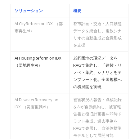
ソリューション
概要
AI CityReform on IDX （都
都市計画・交通・人口動態
市再生AI）
データを統合し、複数シナ
リオの自動生成と合意形成
を支援
AI HousingReform on IDX
老朽団地の現況データを
（団地再生AI）
RAGで集約し、「建替・リ
ノベ・集約」シナリオをテ
ンプレート化。全国規模へ
の横展開を実現
AI DisasterRecovery on
被害状況の報告・点検記録
IDX （災害復興AI）
をAIが自動集約し、被害報
告書と復旧計画書を即時ド
ラフト生成。過去事例を
RAGで参照し、自治体標準
モデルとして展開可能