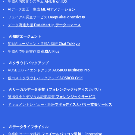
生成AI内製化システム
AI孔明 on IDX
AIデータ加工・生成
ML AIアノテーション
フェイクAI調査サービス
DeepFakeForensics®
データ流通支援
DataMart.jp データコマース
AI知財エージェント
知財AIエージェント搭載AI特許
ChatTokkyo
生成AIで明細書作成
生成AI Plus
AIクラウドバックアップ
AOSBOXハイエンドクラス
AOSBOX Business Pro
低コストクラウドバックアップ
AOSBOX Cold
AIリーガルデータ基盤（フォレンジック/eディスカバリ）
証拠保全とデジタル証拠調査
フォレンジックサービス
ドキュメントレビュー・訴訟支援
eディスカバリー支援サービス
AIデータライフサイクル
企業向けデータ移行
ファイナルパソコン引越しEnterprise