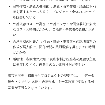
資料作成・調査の長期化 ：調査・資料作成・議論に1〜2
年を要するケースも多く、プロジェクト全体のスピード
を阻害している
外部依存コストの高さ ：外部コンサルや調査委託に多大
なコストと時間がかかり、自治体・事業者の負担が大き
い
合意形成の困難さ ：住民・議会・事業者への説明資料の
作成が属人的で、関係者間の共通理解を得るまでに時間
がかかる
透明性・客観性の欠如 ：判断材料が担当者の経験や主観
に依存しやすく、恣意性のない比較検討が難しい
都市再開発・都市再生プロジェクトの現場では、 「データ
統合 × シナリオ比較 × 合意形成」を一気通貫で支援するAI
基盤が不可欠となっています。