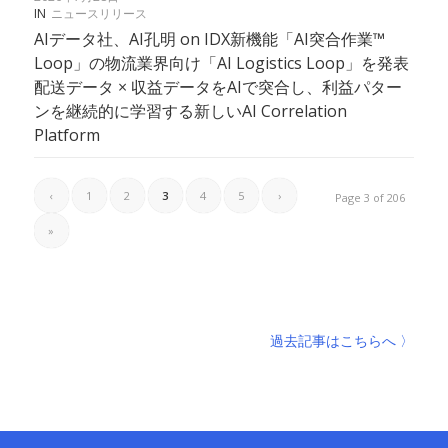
IN
ニュースリリース
AIデータ社、AI孔明 on IDX新機能「AI突合作業™
Loop」の物流業界向け「AI Logistics Loop」を発表
配送データ × 収益データをAIで突合し、利益パター
ンを継続的に学習する新しいAI Correlation
Platform
‹
1
2
3
4
5
›
Page 3 of 206
»
過去記事はこちらへ 〉