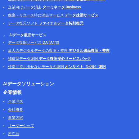
企業向けデータ消去
ターミネータ Business
廃棄・リユース時に消去サービス
データ抹消サービス
データ復元ソフト
ファイナルデータ特別復元
AIデータ復旧サービス
データ復旧サービス
DATA119
故人のデジタルデータの復旧・整理
デジタル遺品復旧・整理
補償型データ復旧
データ復旧安心サービスパック
外部に持ち出せないデータの復旧
オンサイト（出張）復旧
AIデータソリューション
企業情報
企業理念
会社概要
事業内容
リーダーシップ
所在地