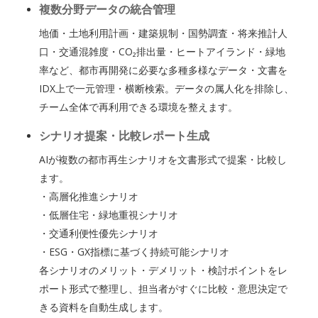
複数分野データの統合管理
地価・土地利用計画・建築規制・国勢調査・将来推計人
口・交通混雑度・CO₂排出量・ヒートアイランド・緑地
率など、都市再開発に必要な多種多様なデータ・文書を
IDX上で一元管理・横断検索。データの属人化を排除し、
チーム全体で再利用できる環境を整えます。
シナリオ提案・比較レポート生成
AIが複数の都市再生シナリオを文書形式で提案・比較し
ます。
・高層化推進シナリオ
・低層住宅・緑地重視シナリオ
・交通利便性優先シナリオ
・ESG・GX指標に基づく持続可能シナリオ
各シナリオのメリット・デメリット・検討ポイントをレ
ポート形式で整理し、担当者がすぐに比較・意思決定で
きる資料を自動生成します。